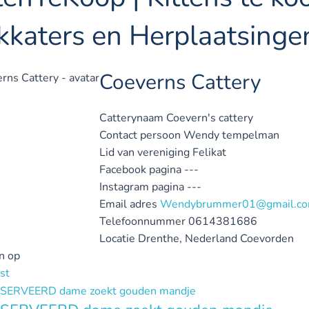
kkaters en Herplaatsinge
Coeverns Cattery
Catterynaam
Coevern's cattery
Contact persoon
Wendy tempelman
Lid van vereniging
Felikat
Facebook pagina
---
Instagram pagina
---
Email adres
Wendybrummer01@gmail.c
Telefoonnummer
0614381686
Locatie
Drenthe, Nederland
Coevorden
n op
st