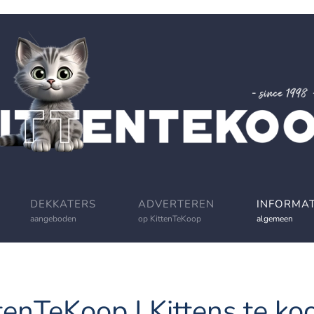
DEKKATERS
ADVERTEREN
INFORMAT
aangeboden
op KittenTeKoop
algemeen
tenTeKoop | Kittens te koo