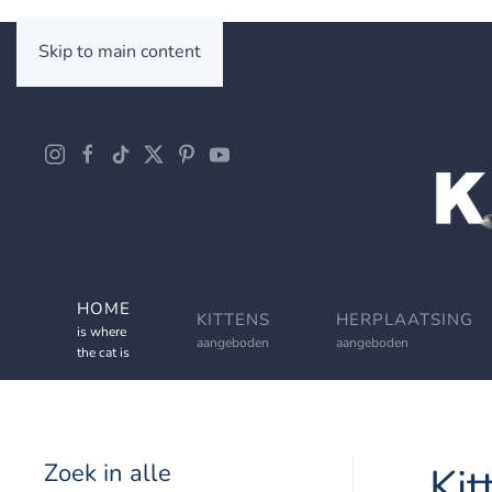
Skip to main content
HOME
KITTENS
HERPLAATSING
is where
aangeboden
aangeboden
the cat is
Zoek in alle
Kit