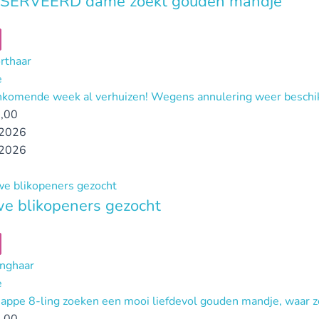
SERVEERD dame zoekt gouden mandje
orthaar
e
komende week al verhuizen! Wegens annulering weer beschik
,00
2026
2026
e blikopeners gezocht
anghaar
e
appe 8-ling zoeken een mooi liefdevol gouden mandje, waar z