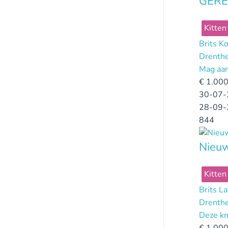
GERE
Kitten
Brits K
Drenth
Mag aan
€
1.000
30-07-
28-09-
844
Nieuw
Kitten
Brits L
Drenth
Deze kn