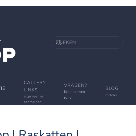
CATTERY
VRAGEN?
IE
BLOG
LINKS
kijk hier even
nieuws
algemeen en
rond
aanmelden
p | Raskatten |