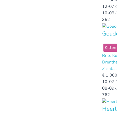
€
1.000
12-07-
10-09-
352
Goud
Kitten
Brits K
Drenth
Zachtaar
€
1.000
10-07-
08-09-
762
Heerl