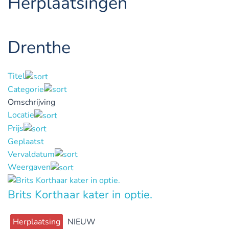
Herplaatsingen
Drenthe
Titel
Categorie
Omschrijving
Locatie
Prijs
Geplaatst
Vervaldatum
Weergaven
Brits Korthaar kater in optie.
Herplaatsing
NIEUW