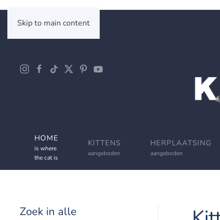
Skip to main content
HOME
KITTENS
HERPLAATSING
is where
aangeboden
aangeboden
the cat is
Zoek in alle
Kit