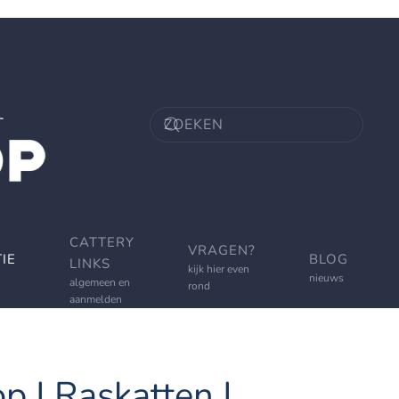
CATTERY
VRAGEN?
IE
BLOG
LINKS
kijk hier even
nieuws
algemeen en
rond
aanmelden
p | Raskatten |