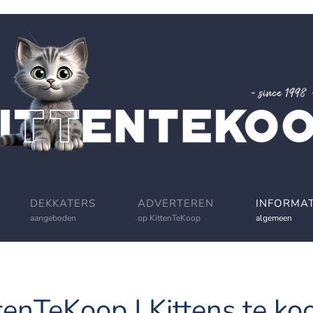
DEKKATERS
ADVERTEREN
INFORMAT
aangeboden
op KittenTeKoop
algemeen
tenTeKoop | Kittens te koo