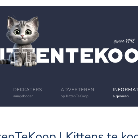
DEKKATERS
ADVERTEREN
INFORMAT
aangeboden
op KittenTeKoop
algemeen
tenTeKoop | Kittens te koo