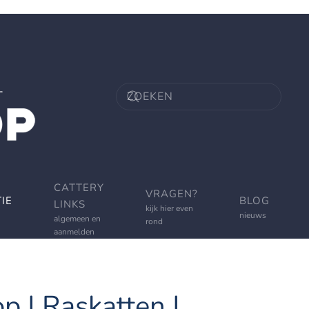
CATTERY
VRAGEN?
IE
BLOG
LINKS
kijk hier even
nieuws
algemeen en
rond
aanmelden
p | Raskatten |