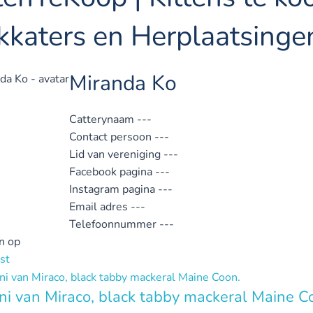
kkaters en Herplaatsinge
Miranda Ko
Catterynaam
---
Contact persoon
---
Lid van vereniging
---
Facebook pagina
---
Instagram pagina
---
Email adres
---
Telefoonnummer
---
n op
st
i van Miraco, black tabby mackeral Maine C