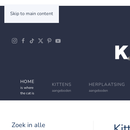
Skip to main content
HOME
KITTENS
HERPLAATSING
is where
aangeboden
aangeboden
the cat is
Zoek in alle
Kit