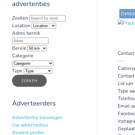
advertenties
Dekka
Zoeken
Location
Adres bereik
Bereik
Contact
Categorie
---
Catter
Type
Contact
ZOEKEN
Lid van
Type aa
Telefo
Adverteerders
Email a
Faceboo
Advertentie toevoegen
instagr
Uw advertenties
Geplaat
Bewerk profiel