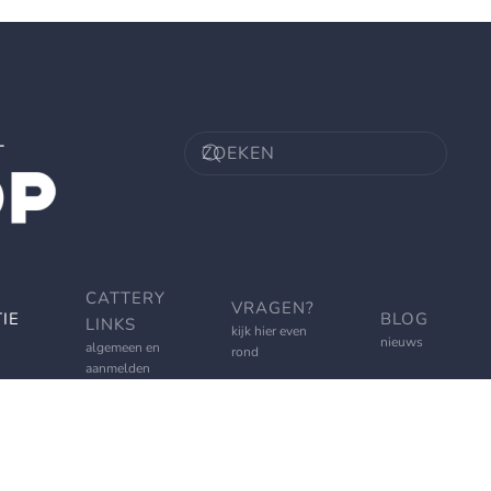
CATTERY
VRAGEN?
IE
BLOG
LINKS
kijk hier even
nieuws
algemeen en
rond
aanmelden