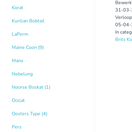
Bewerk
Korat
31-03-
Verloop
Kurilian Bobtail
05-04-
In cate
LaPerm
Brits K
Maine Coon
(9)
Manx
Nebelung
Noorse Boskat
(1)
Ocicat
Oosters Type
(4)
Pers