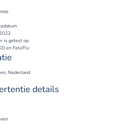
roep
tedatum
2022
r is getest op
D en Felv/Fiv
tie
en, Nederland
rtentie details
ven