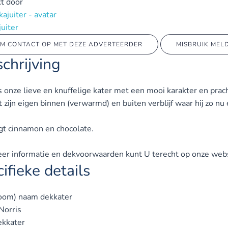
t door
juiter
M CONTACT OP MET DEZE ADVERTEERDER
MISBRUIK MEL
chrijving
is onze lieve en knuffelige kater met een mooi karakter en prac
ft zijn eigen binnen (verwarmd) en buiten verblijf waar hij zo
agt cinnamon en chocolate.
er informatie en dekvoorwaarden kunt U terecht op onze webs
ifieke details
oom) naam dekkater
Norris
ekkater