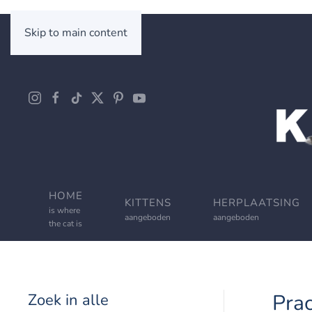
Skip to main content
HOME
KITTENS
HERPLAATSING
is where
aangeboden
aangeboden
the cat is
Prac
Zoek in alle