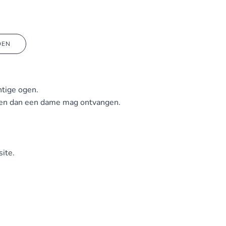
DEN
htige ogen.
 nu en dan een dame mag ontvangen.
ite.