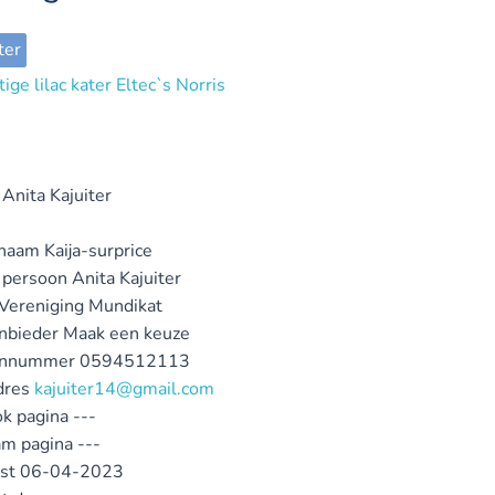
ter
Anita Kajuiter
ynaam
Kaija-surprice
 persoon
Anita Kajuiter
 Vereniging
Mundikat
nbieder
Maak een keuze
onnummer
0594512113
dres
kajuiter14@gmail.com
k pagina
---
am pagina
---
st
06-04-2023