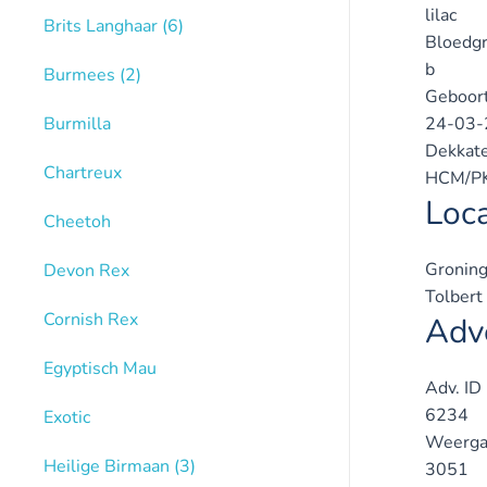
lilac
Brits Langhaar
(6)
Bloedg
b
Burmees
(2)
Geboor
Burmilla
24-03-
Dekkate
Chartreux
HCM/PK
Loca
Cheetoh
Groning
Devon Rex
Tolbert
Cornish Rex
Adve
Egyptisch Mau
Adv. ID
6234
Exotic
Weerga
Heilige Birmaan
(3)
3051