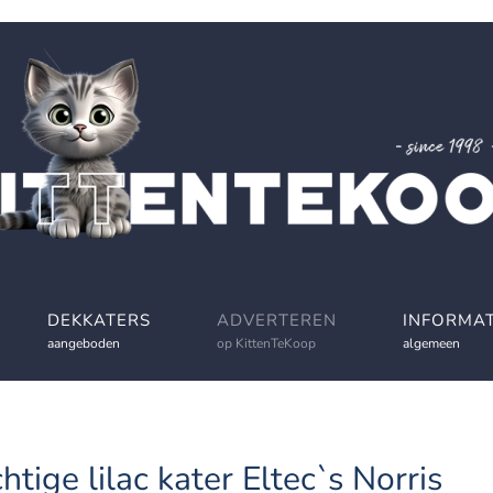
DEKKATERS
ADVERTEREN
INFORMAT
aangeboden
op KittenTeKoop
algemeen
htige lilac kater Eltec`s Norris