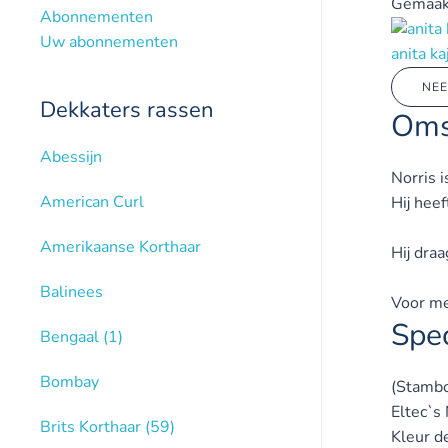
Gemaak
Abonnementen
Uw abonnementen
anita ka
NEE
Dekkaters rassen
Oms
Abessijn
Norris 
American Curl
Hij hee
Amerikaanse Korthaar
Hij dra
Balinees
Voor me
Spec
Bengaal
(1)
Bombay
(Stamb
Eltec`s 
Brits Korthaar
(59)
Kleur d