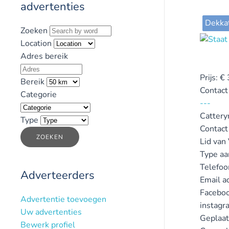
advertenties
Dekka
Zoeken
Location
Adres bereik
Prijs:
€
Bereik
Contact
Categorie
---
Catter
Type
Contact
ZOEKEN
Lid van
Type aa
Telefo
Adverteerders
Email a
Faceboo
Advertentie toevoegen
instagr
Uw advertenties
Geplaat
Bewerk profiel