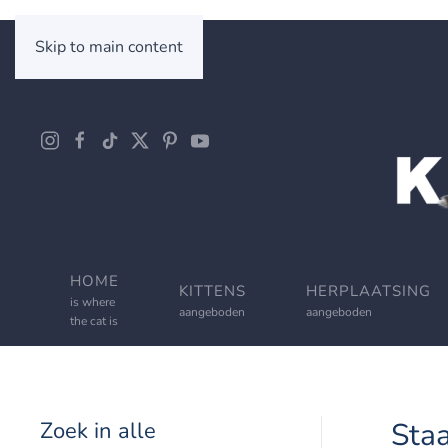
Skip to main content
HOME
KITTENS
HERPLAATSING
is where
aangeboden
aangeboden
the cat is
Staa
Zoek in alle