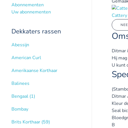
Gemaak
Abonnementen
Uw abonnementen
Cattery
NEE
Dekkaters rassen
Oms
Abessijn
Ditmar 
American Curl
Hij mag
U kunt 
Amerikaanse Korthaar
Spec
Balinees
(Stamb
Bengaal
(1)
Ditmar
Kleur d
Bombay
Seal bic
Bloedg
Brits Korthaar
(59)
B