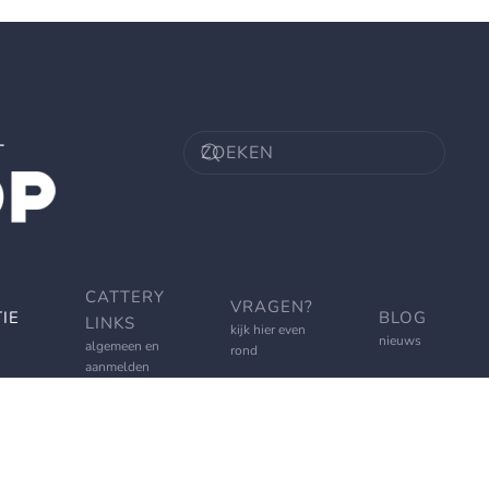
CATTERY
VRAGEN?
IE
BLOG
LINKS
kijk hier even
nieuws
algemeen en
rond
aanmelden