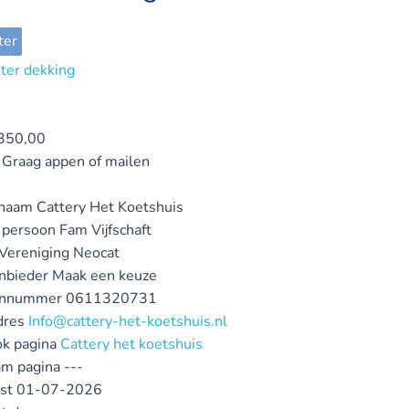
ter
350,00
Graag appen of mailen
ynaam
Cattery Het Koetshuis
 persoon
Fam Vijfschaft
 Vereniging
Neocat
nbieder
Maak een keuze
onnummer
0611320731
dres
Info@cattery-het-koetshuis.nl
k pagina
Cattery het koetshuis
am pagina
---
st
01-07-2026