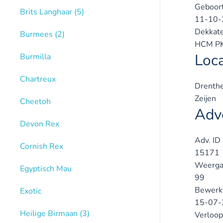
Geboor
Brits Langhaar
(5)
11-10-
Dekkate
Burmees
(2)
HCM PKD
Loca
Burmilla
Chartreux
Drenthe
Zeijen
Cheetoh
Adve
Devon Rex
Adv. ID
Cornish Rex
15171
Weerga
Egyptisch Mau
99
Bewerk
Exotic
15-07-
Heilige Birmaan
(3)
Verloop