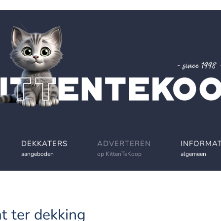
DEKKATERS
ADVERTEREN
INFORMAT
aangeboden
op KittenTeKoop
algemeen
t ter dekking