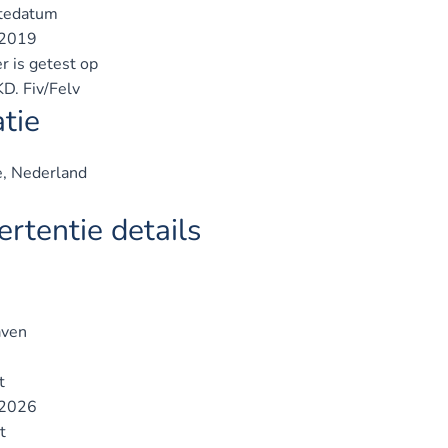
tedatum
2019
r is getest op
. Fiv/Felv
tie
, Nederland
rtentie details
ven
t
2026
t