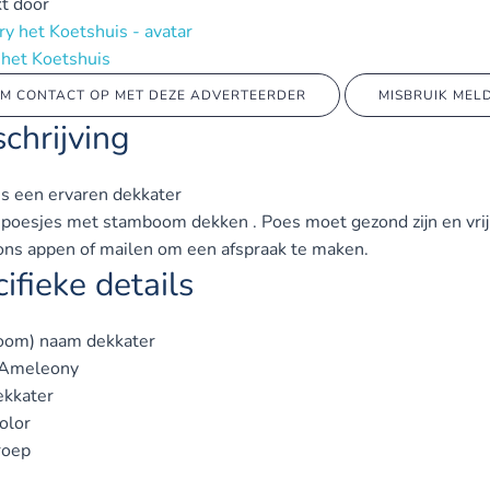
t door
 het Koetshuis
M CONTACT OP MET DEZE ADVERTEERDER
MISBRUIK MEL
chrijving
is een ervaren dekkater
 poesjes met stamboom dekken . Poes moet gezond zijn en vrij
ons appen of mailen om een afspraak te maken.
ifieke details
oom) naam dekkater
 Ameleony
ekkater
olor
roep