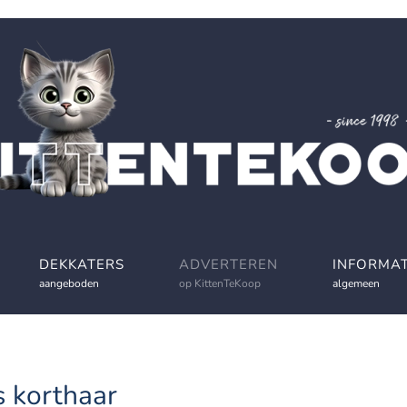
DEKKATERS
ADVERTEREN
INFORMAT
aangeboden
op KittenTeKoop
algemeen
s korthaar