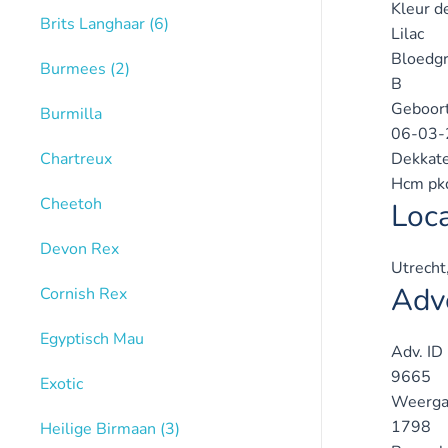
Kleur d
Brits Langhaar
(6)
Lilac
Bloedg
Burmees
(2)
B
Geboor
Burmilla
06-03-
Chartreux
Dekkate
Hcm pkd
Cheetoh
Loca
Devon Rex
Utrecht
Adve
Cornish Rex
Egyptisch Mau
Adv. ID
9665
Exotic
Weerga
1798
Heilige Birmaan
(3)