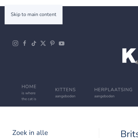
Skip to main content
HOME
KITTENS
HERPLAATSING
is where
aangeboden
aangeboden
the cat is
Brit
Zoek in alle