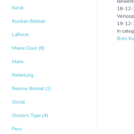
Bewerk
Korat
18-12-
Verloop
Kurilian Bobtail
19-12-
In cate
LaPerm
Brits K
Maine Coon
(9)
Manx
Nebelung
Noorse Boskat
(1)
Ocicat
Oosters Type
(4)
Pers