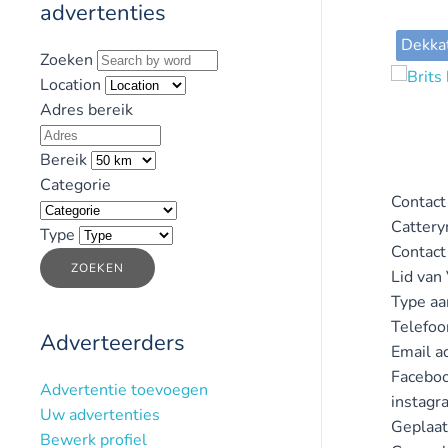
advertenties
Dekka
Zoeken
Location
Adres bereik
Bereik
Categorie
Contact
Catter
Type
Contact
ZOEKEN
Lid van
Type aa
Telefo
Adverteerders
Email a
Faceboo
Advertentie toevoegen
instagr
Uw advertenties
Geplaat
Bewerk profiel