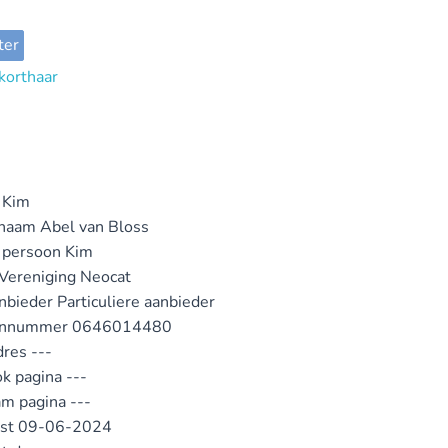
ter
Kim
ynaam
Abel van Bloss
 persoon
Kim
 Vereniging
Neocat
nbieder
Particuliere aanbieder
onnummer
0646014480
dres
---
k pagina
---
am pagina
---
st
09-06-2024