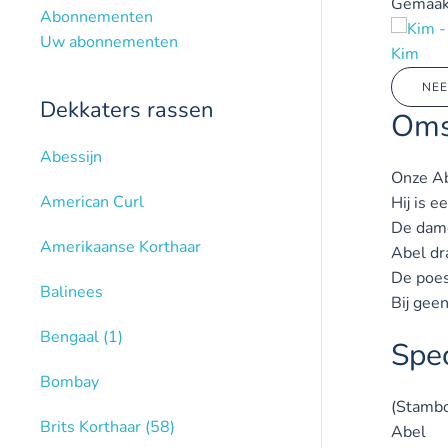
Gemaak
Abonnementen
Uw abonnementen
Kim
NEE
Dekkaters rassen
Oms
Abessijn
Onze Ab
American Curl
Hij is e
De dame
Amerikaanse Korthaar
Abel dr
De poes
Balinees
Bij gee
Bengaal
(1)
Spec
Bombay
(Stamb
Brits Korthaar
(58)
Abel