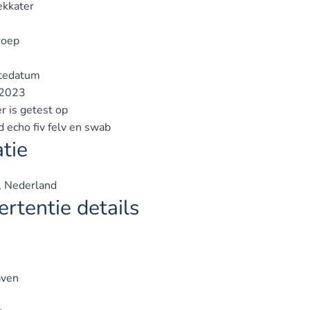
ekkater
roep
tedatum
2023
r is getest op
 echo fiv felv en swab
tie
, Nederland
rtentie details
ven