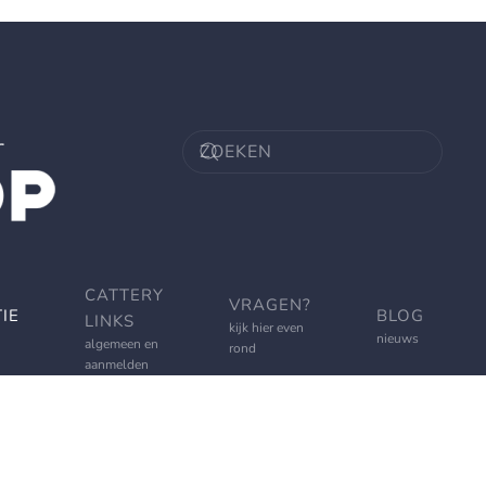
CATTERY
VRAGEN?
IE
BLOG
LINKS
kijk hier even
nieuws
algemeen en
rond
aanmelden