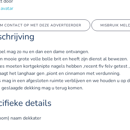
t door
M CONTACT OP MET DEZE ADVERTEERDER
MISBRUIK MEL
chrijving
el mag zo nu en dan een dame ontvangen.
en mooie grote volle bolle brit en heeft zijn dienst al bewezen.
s moeten kortgeknipte nagels hebben ,recent fiv felv getest ,
aagt het langhaar gen ,piont en cinnamon met verdunning.
 mag in een afgesloten ruimte verblijven en we houden u op d
n geslaagde dekking mag u terug komen.
ifieke details
oom) naam dekkater