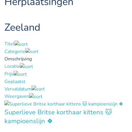
Herplaatsingen
Zeeland
Titel
Categorie
Omschrijving
Locatie
Prijs
Geplaatst
Vervaldatum
Weergaven
Superlieve Britse korthaar kittens 🐱
kampioenslijn 🍀