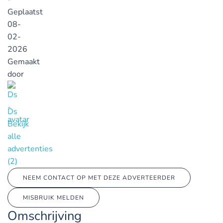
Geplaatst
08-
02-
2026
Gemaakt
door
Ds
Bekijk
alle
advertenties
(2)
NEEM CONTACT OP MET DEZE ADVERTEERDER
MISBRUIK MELDEN
Omschrijving