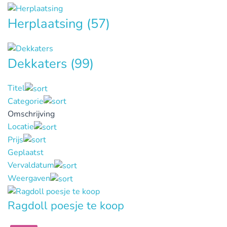
Herplaatsing
(57)
Dekkaters
(99)
Titel
Categorie
Omschrijving
Locatie
Prijs
Geplaatst
Vervaldatum
Weergaven
Ragdoll poesje te koop