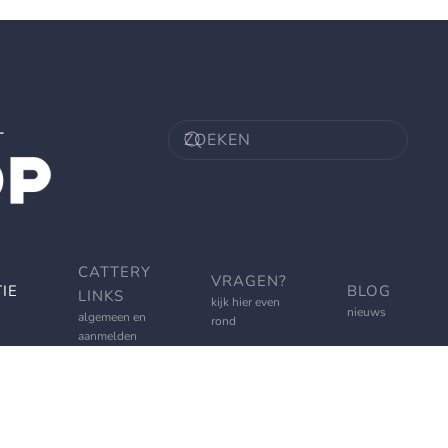
CATTERY
VRAGEN?
IE
BLOG
LINKS
kijk hier even
nieuws
algemeen en
rond
aanmelden