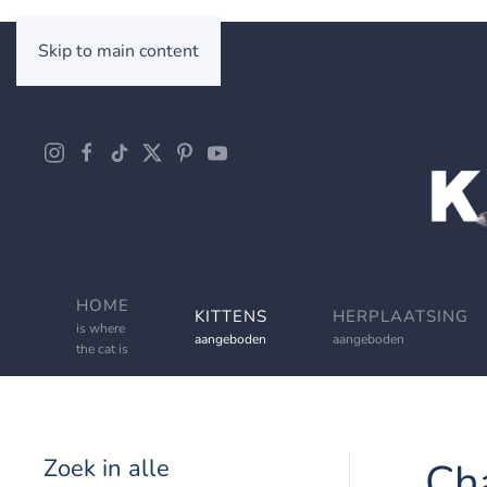
Skip to main content
HOME
KITTENS
HERPLAATSING
is where
aangeboden
aangeboden
the cat is
Zoek in alle
Ch