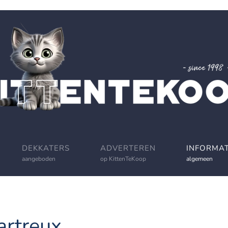
DEKKATERS
ADVERTEREN
INFORMAT
aangeboden
op KittenTeKoop
algemeen
artreux