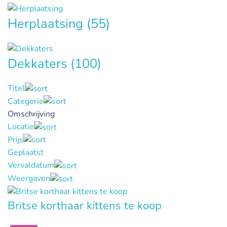
Herplaatsing
(55)
Dekkaters
(100)
Titel
Categorie
Omschrijving
Locatie
Prijs
Geplaatst
Vervaldatum
Weergaven
Britse korthaar kittens te koop