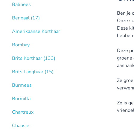
Balinees
Ben je 
Bengaal
(17)
Onze sch
Deze kit
Amerikaanse Korthaar
hebben n
Bombay
Deze pra
groene 
Brits Korthaar
(133)
aanhank
Brits Langhaar
(15)
Ze groe
Burmees
verwenn
Burmilla
Ze is ge
vriende
Chartreux
Chausie