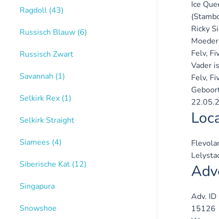
Ice Que
Ragdoll
(43)
(Stamb
Ricky S
Russisch Blauw
(6)
Moeder 
Felv, Fi
Russisch Zwart
Vader i
Savannah
(1)
Felv, Fi
Geboor
Selkirk Rex
(1)
22.05.
Loca
Selkirk Straight
Siamees
(4)
Flevola
Lelysta
Siberische Kat
(12)
Adve
Singapura
Adv. ID
Snowshoe
15126