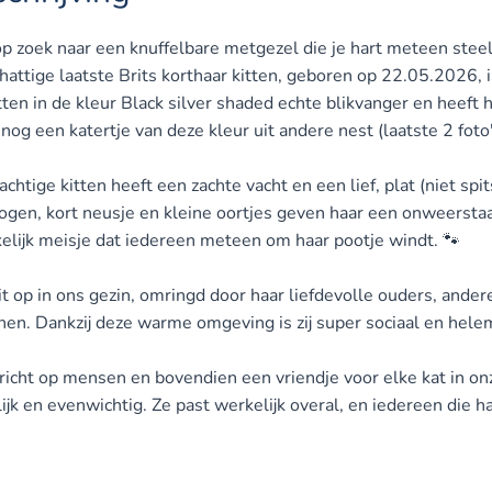
op zoek naar een knuffelbare metgezel die je hart meteen steel
attige laatste Brits korthaar kitten, geboren op 22.05.2026, i
ten in de kleur Black silver shaded echte blikvanger en heeft h
og een katertje van deze kleur uit andere nest (laatste 2 foto'
chtige kitten heeft een zachte vacht en een lief, plat (niet spi
ogen, kort neusje en kleine oortjes geven haar een onweerstaan
elijk meisje dat iedereen meteen om haar pootje windt. 🐾
it op in ons gezin, omringd door haar liefdevolle ouders, ande
en. Dankzij deze warme omgeving is zij super sociaal en helem
richt op mensen en bovendien een vriendje voor elke kat in onze 
lijk en evenwichtig. Ze past werkelijk overal, en iedereen die 