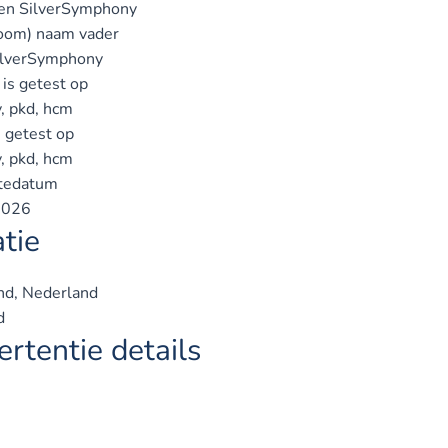
en SilverSymphony
oom) naam vader
ilverSymphony
is getest op
v, pkd, hcm
s getest op
v, pkd, hcm
tedatum
2026
tie
nd, Nederland
d
rtentie details