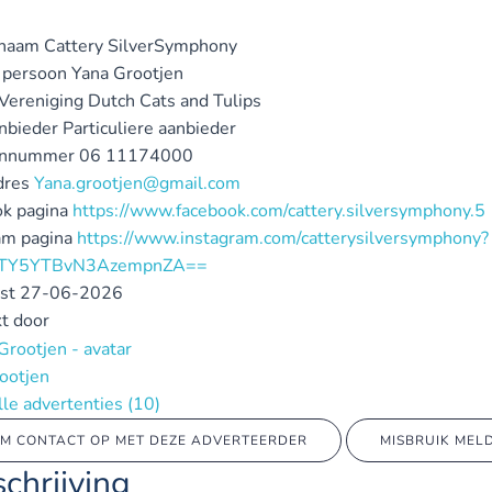
ynaam
Cattery SilverSymphony
 persoon
Yana Grootjen
 Vereniging
Dutch Cats and Tulips
nbieder
Particuliere aanbieder
onnummer
06 11174000
dres
Yana.grootjen@gmail.com
k pagina
https://www.facebook.com/cattery.silversymphony.5
am pagina
https://www.instagram.com/catterysilversymphony?
MTY5YTBvN3AzempnZA==
st
27-06-2026
t door
ootjen
alle advertenties
(10)
M CONTACT OP MET DEZE ADVERTEERDER
MISBRUIK MEL
chrijving