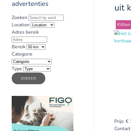
advertenties
uit 
Zoeken
Kitten
Location
Adres bereik
Bereik
Categorie
Type
ZOEKEN
Prijs:
€
Contact