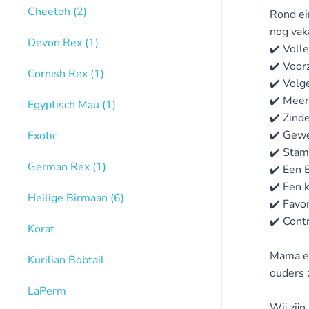
Cheetoh
(2)
Rond ein
nog vak
Devon Rex
(1)
✔️ Voll
✔️ Voor
Cornish Rex
(1)
✔️ Vol
✔️ Meer
Egyptisch Mau
(1)
✔️ Zindel
✔️ Gewe
Exotic
✔️ Stam
German Rex
(1)
✔️ Een 
✔️ Een 
Heilige Birmaan
(6)
✔️ Favo
✔️ Cont
Korat
Mama en 
Kurilian Bobtail
ouders 
LaPerm
Wij zij