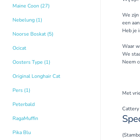
Maine Coon
(27)
We zijn
Nebelung
(1)
een aan
Heb je 
Noorse Boskat
(5)
Waar wa
Ocicat
We staan
Neem co
Oosters Type
(1)
Original Longhair Cat
Pers
(1)
Met vri
Peterbald
Cattery
Spec
RagaMuffin
Pika Blu
(Stamb