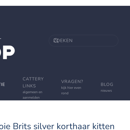
CATTERY
VRAGEN?
IE
BLOG
LINKS
kijk hier even
nieuws
algemeen en
rond
aanmelden
e Brits silver korthaar kitten