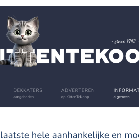
DEKKATERS
ADVERTEREN
INFORMAT
aangeboden
op KittenTeKoop
algemeen
laatste hele aanhankelijke en mooi