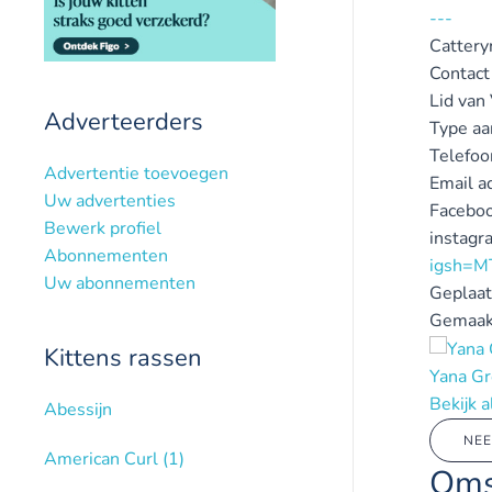
---
Catter
Contact
Lid van
Adverteerders
Type aa
Telefo
Advertentie toevoegen
Email a
Uw advertenties
Faceboo
Bewerk profiel
instagr
Abonnementen
igsh=
Uw abonnementen
Geplaat
Gemaak
Kittens rassen
Yana Gr
Bekijk 
Abessijn
NEE
American Curl
(1)
Oms