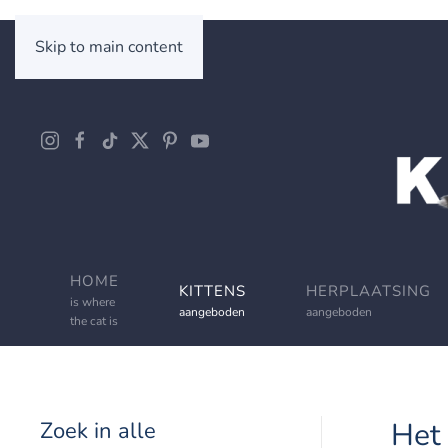
Skip to main content
HOME
KITTENS
HERPLAATSING
is where
aangeboden
aangeboden
the cat is
Het 
Zoek in alle