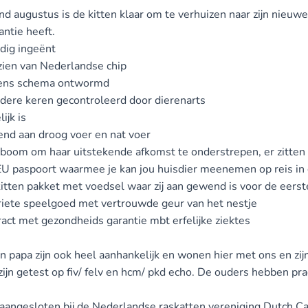
d augustus is de kitten klaar om te verhuizen naar zijn nieuwe 
antie heeft.
edig ingeënt
zien van Nederlandse chip
gens schema ontwormd
dere keren gecontroleerd door dierenarts
ijk is
nd aan droog voer en nat voer
boom om haar uitstekende afkomst te onderstrepen, er zitten
EU paspoort waarmee je kan jou huisdier meenemen op reis in
kitten pakket met voedsel waar zij aan gewend is voor de eers
riete speelgoed met vertrouwde geur van het nestje
ract met gezondheids garantie mbt erfelijke ziektes
papa zijn ook heel aanhankelijk en wonen hier met ons en zijn t
zijn getest op fiv/ felv en hcm/ pkd echo. De ouders hebben 
n aangesloten bij de Nederlandse raskatten vereniging Dutch Cat