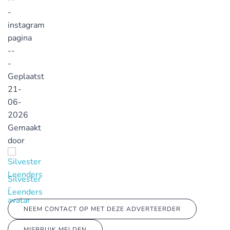
-
instagram
pagina
--
-
Geplaatst
21-
06-
2026
Gemaakt
door
Silvester
Leenders
NEEM CONTACT OP MET DEZE ADVERTEERDER
MISBRUIK MELDEN