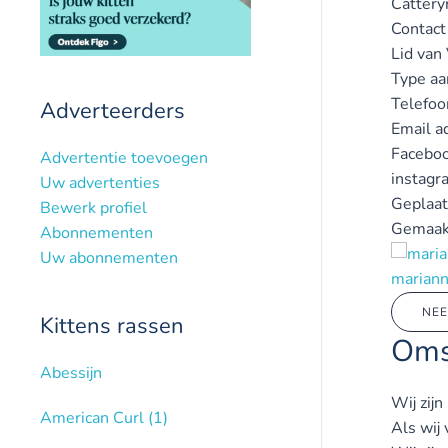
Catter
Contact
Lid van
Type aa
Telefo
Adverteerders
Email a
Faceboo
Advertentie toevoegen
instagr
Uw advertenties
Geplaat
Bewerk profiel
Gemaak
Abonnementen
Uw abonnementen
mariann
NEE
Kittens rassen
Oms
Abessijn
Wij zijn
American Curl
(1)
Als wij