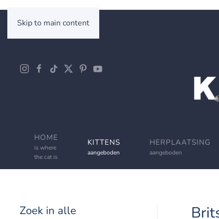
Skip to main content
HOME
KITTENS
HERPLAATSING
is where
aangeboden
aangeboden
the cat is
Brit
Zoek in alle