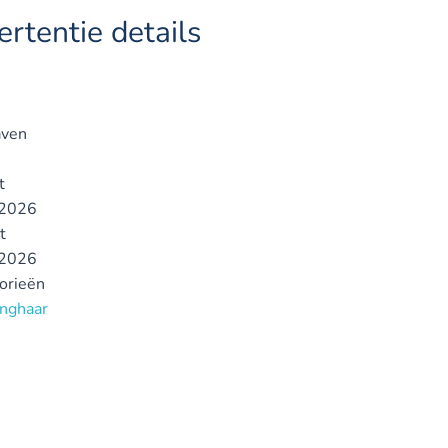
rtentie details
ven
t
2026
t
2026
gorieën
anghaar