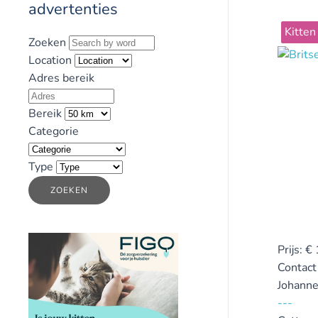
advertenties
Kitten
Zoeken
Location
Adres bereik
Bereik
Categorie
Type
ZOEKEN
Prijs:
€
Contact
Johann
---