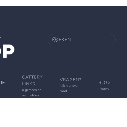
CATTERY
VRAGEN?
IE
BLOG
LINKS
kijk hier even
nieuws
algemeen en
rond
aanmelden