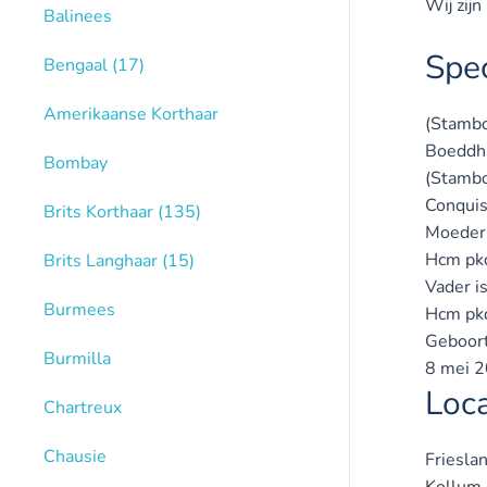
Wij zij
Balinees
Spec
Bengaal
(17)
Amerikaanse Korthaar
(Stamb
Boeddha
Bombay
(Stamb
Conquis
Brits Korthaar
(135)
Moeder 
Hcm pkd
Brits Langhaar
(15)
Vader i
Burmees
Hcm pkd
Geboor
Burmilla
8 mei 
Loca
Chartreux
Chausie
Friesla