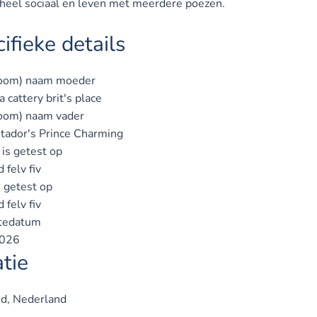
n heel sociaal en leven met meerdere poezen.
ifieke details
oom) naam moeder
 cattery brit's place
oom) naam vader
tador's Prince Charming
is getest op
 felv fiv
s getest op
 felv fiv
tedatum
2026
tie
nd, Nederland