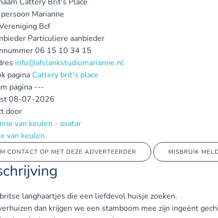
ynaam
Cattery Brit's Place
 persoon
Marianne
 Vereniging
Bcf
nbieder
Particuliere aanbieder
onnummer
06 15 10 34 15
dres
info@afslankstudiomarianne.nl
k pagina
Cattery brit's place
am pagina
---
st
08-07-2026
t door
e van keulen
M CONTACT OP MET DEZE ADVERTEERDER
MISBRUIK MEL
chrijving
 britse langhaartjes die een liefdevol huisje zoeken.
 verhuizen dan krijgen we een stamboom mee zijn ingeënt gech