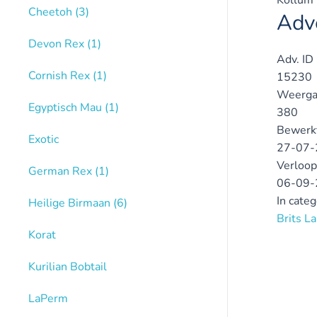
Kollum
Cheetoh
(3)
Adve
Devon Rex
(1)
Adv. ID
Cornish Rex
(1)
15230
Weerga
Egyptisch Mau
(1)
380
Bewerk
Exotic
27-07-
Verloop
German Rex
(1)
06-09-
In cate
Heilige Birmaan
(6)
Brits L
Korat
Kurilian Bobtail
LaPerm