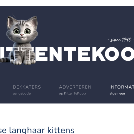
DEKKATERS
ADVERTEREN
INFORMAT
aangeboden
op KittenTeKoop
algemeen
se langhaar kittens