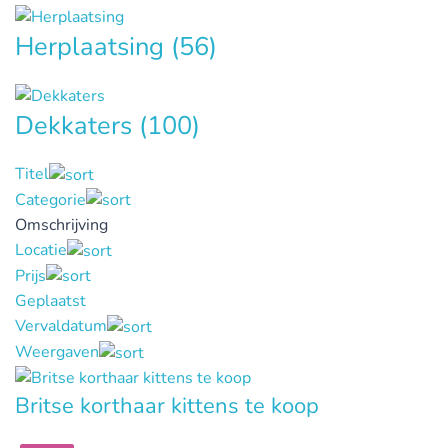
Herplaatsing
(56)
Dekkaters
(100)
Titel
Categorie
Omschrijving
Locatie
Prijs
Geplaatst
Vervaldatum
Weergaven
Britse korthaar kittens te koop