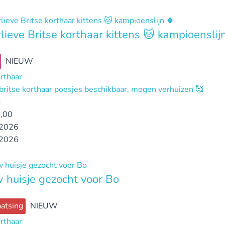
lieve Britse korthaar kittens 🐱 kampioenslij
NIEUW
orthaar
britse korthaar poesjes beschikbaar, mogen verhuizen 🥰
d
,00
2026
2026
 huisje gezocht voor Bo
atsing
NIEUW
orthaar