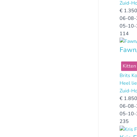
Zuid-Ho
€
1.350
06-08-
05-10-
114
Fawn/
Kitten
Brits K
Heel li
Zuid-Ho
€
1.850
06-08-
05-10-
235