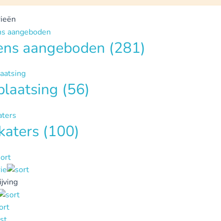
ieën
tens aangeboden
(281)
plaatsing
(56)
katers
(100)
ie
jving
st