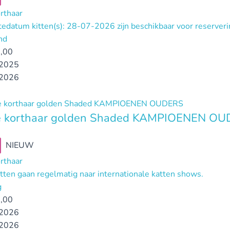
orthaar
edatum kitten(s): 28-07-2026 zijn beschikbaar voor reserver
nd
,00
2025
2026
se korthaar golden Shaded KAMPIOENEN O
NIEUW
orthaar
tten gaan regelmatig naar internationale katten shows.
g
,00
2026
2026