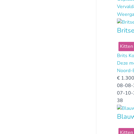
Verval
Weerga
Brits
Kitten
Brits K
Deze mo
Noord-
€
1.300
08-08-
07-10-
38
Blauw
Kitten