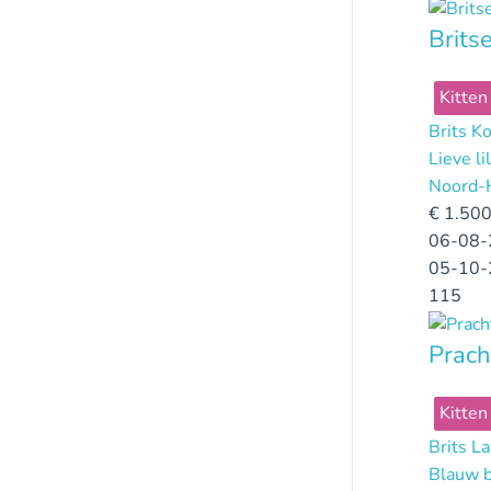
Brits
Kitten
Brits K
Lieve l
Noord-
€
1.500
06-08-
05-10-
115
Prach
Kitten
Brits L
Blauw b