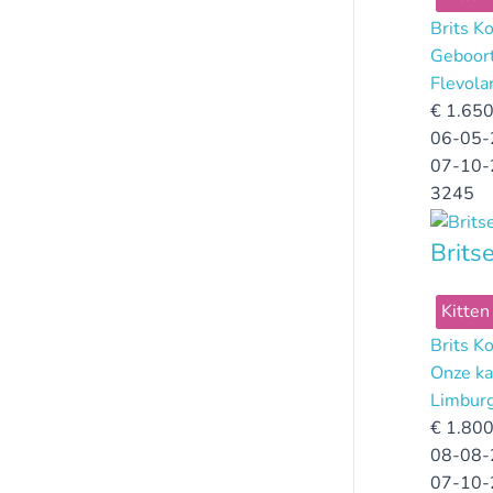
Brits K
Geboort
Flevola
€
1.650
06-05-
07-10-
3245
Brit
Kitten
Brits K
Onze ka
Limbur
€
1.800
08-08-
07-10-