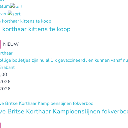
datum
ven
e korthaar kittens te koop
NIEUW
orthaar
llige bolletjes zijn nu al 1 x gevaccineerd , en kunnen vanaf 
Brabant
,00
2026
2026
e Britse Korthaar Kampioenslijnen fokverbo