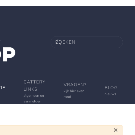
CATTERY
VRAGEN?
IE
BLOG
LINKS
kijk hier even
nieuws
algemeen en
rond
aanmelden
×