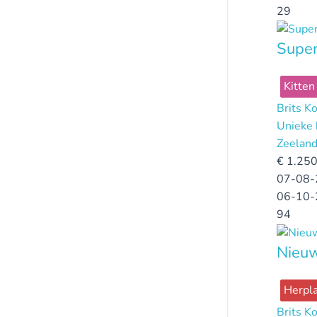
29
Super
Kitten
Brits K
Unieke 
Zeelan
€
1.250
07-08-
06-10-
94
Nieuw
Herpla
Brits K