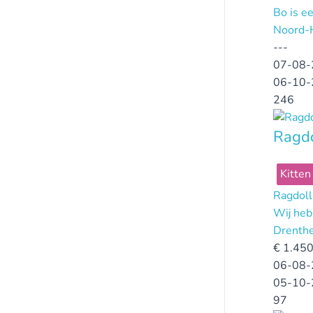
Bo is ee
Noord-
---
07-08-
06-10-
246
Ragdo
Kitten
Ragdoll
Wij heb
Drenth
€
1.450
06-08-
05-10-
97