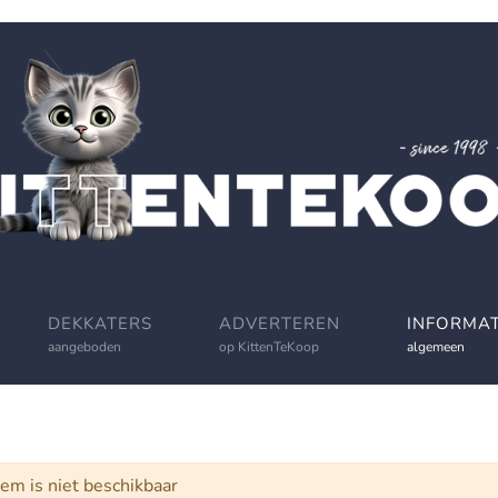
DEKKATERS
ADVERTEREN
INFORMAT
aangeboden
op KittenTeKoop
algemeen
schuwing
tem is niet beschikbaar