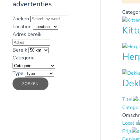
advertenties
Categor
Zoeken
Location
Kit
Adres bereik
Bereik
Her
Categorie
Type
Dek
ZOEKEN
Titel
Categor
Omschri
Locatie
Prijs
Geplaat