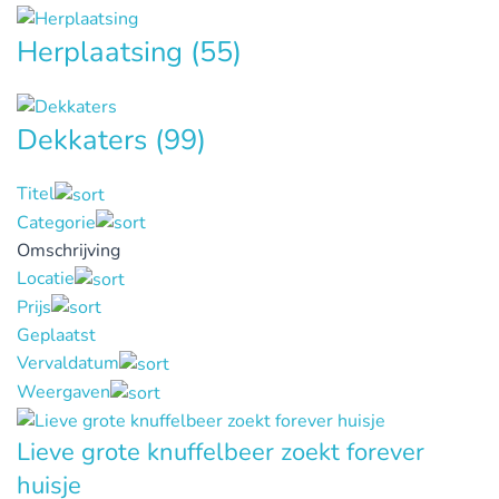
Herplaatsing
(55)
Dekkaters
(99)
Titel
Categorie
Omschrijving
Locatie
Prijs
Geplaatst
Vervaldatum
Weergaven
Lieve grote knuffelbeer zoekt forever
huisje