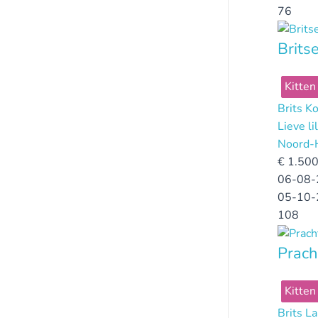
76
Brits
Kitten
Brits K
Lieve l
Noord-
€
1.500
06-08-
05-10-
108
Prach
Kitten
Brits L