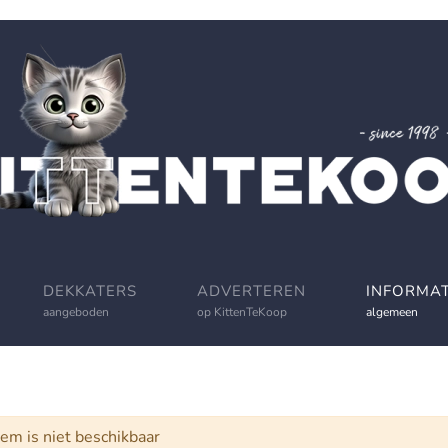
DEKKATERS
ADVERTEREN
INFORMAT
aangeboden
op KittenTeKoop
algemeen
schuwing
tem is niet beschikbaar