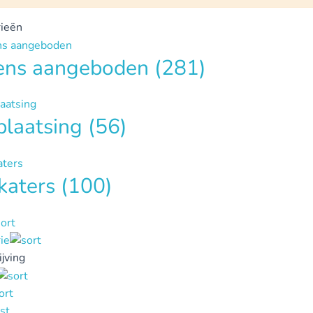
ieën
tens aangeboden
(281)
plaatsing
(56)
katers
(100)
ie
jving
st