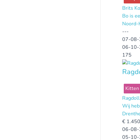
Brits K
Bo is ee
Noord-
---
07-08-
06-10-
175
Ragdo
Kitten
Ragdoll
Wij heb
Drenth
€
1.450
06-08-
05-10-