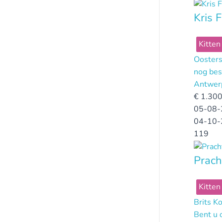
Kris F
Kitten
Oosters
nog bes
Antwer
€
1.300
05-08-
04-10-
119
Prach
Kitten
Brits K
Bent u 