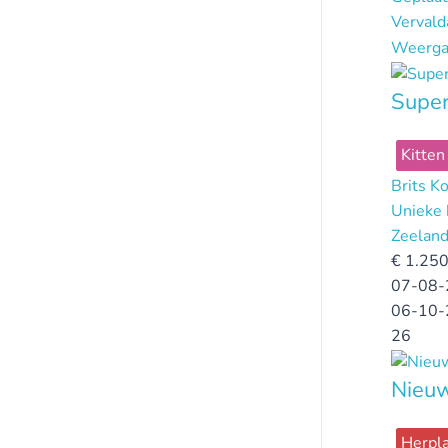
Verval
Weerga
Super
Kitten
Brits K
Unieke 
Zeelan
€
1.250
07-08-
06-10-
26
Nieuw
Herpla