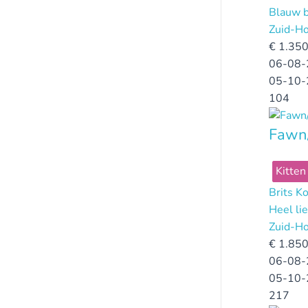
Blauw b
Zuid-Ho
€
1.350
06-08-
05-10-
104
Fawn/
Kitten
Brits K
Heel li
Zuid-Ho
€
1.850
06-08-
05-10-
217