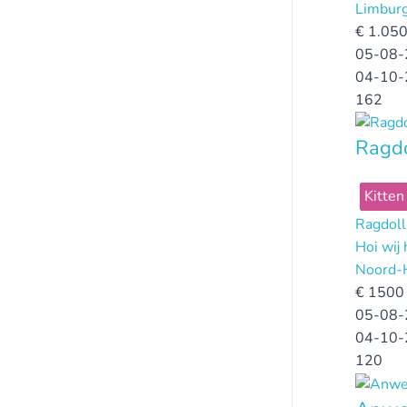
Limbur
€
1.050
05-08-
04-10-
162
Ragdo
Kitten
Ragdoll
Hoi wij
Noord-
€
1500 
05-08-
04-10-
120