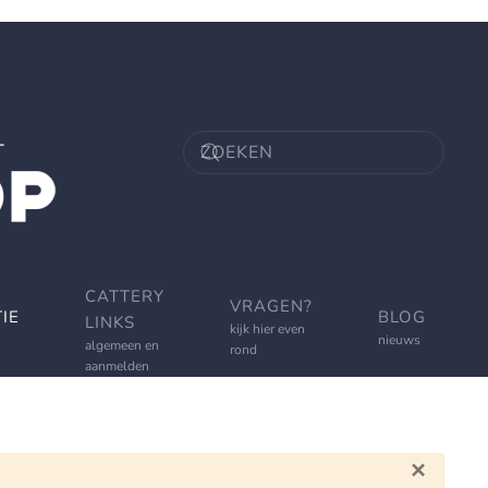
CATTERY
VRAGEN?
IE
BLOG
LINKS
kijk hier even
nieuws
algemeen en
rond
aanmelden
×