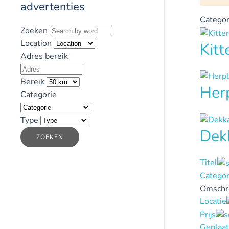
advertenties
Categor
Zoeken
Location
Kit
Adres bereik
Bereik
Her
Categorie
Type
Dek
ZOEKEN
Titel
Categor
Omschri
Locatie
Prijs
Geplaat