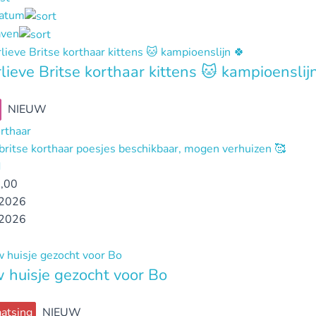
datum
ven
lieve Britse korthaar kittens 🐱 kampioenslij
NIEUW
orthaar
britse korthaar poesjes beschikbaar, mogen verhuizen 🥰
d
,00
2026
2026
 huisje gezocht voor Bo
atsing
NIEUW