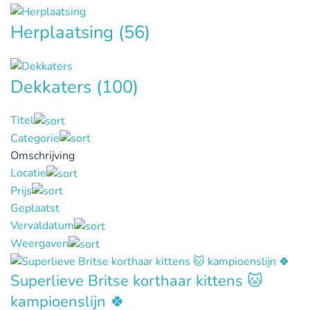
Herplaatsing
(56)
Dekkaters
(100)
Titel
Categorie
Omschrijving
Locatie
Prijs
Geplaatst
Vervaldatum
Weergaven
Superlieve Britse korthaar kittens 🐱
kampioenslijn 🍀