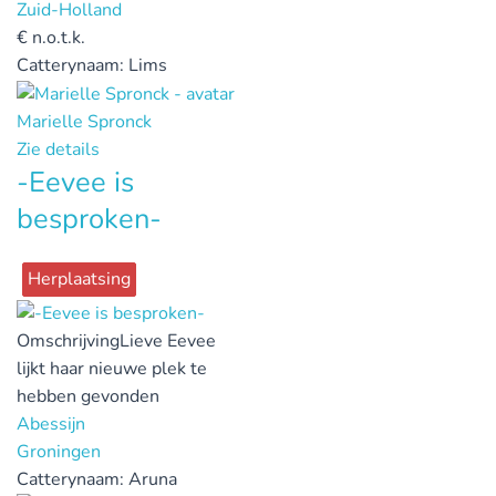
Zuid-Holland
€
n.o.t.k.
Catterynaam:
Lims
Marielle Spronck
Zie details
-Eevee is
besproken-
Herplaatsing
Omschrijving
Lieve Eevee
lijkt haar nieuwe plek te
hebben gevonden
Abessijn
Groningen
Catterynaam:
Aruna