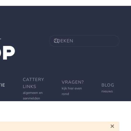
CATTERY
VRAGEN?
IE
BLOG
LINKS
kijk hier even
nieuws
algemeen en
rond
aanmelden
×