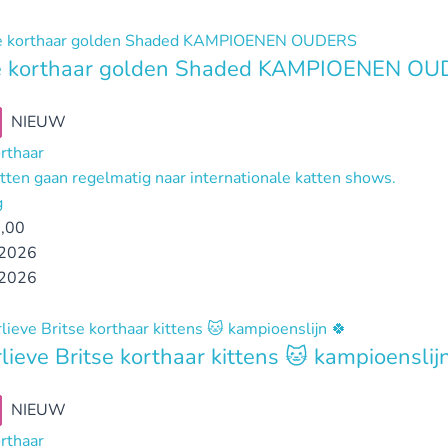
se korthaar golden Shaded KAMPIOENEN O
NIEUW
orthaar
tten gaan regelmatig naar internationale katten shows.
g
,00
2026
2026
lieve Britse korthaar kittens 🐱 kampioenslij
NIEUW
orthaar