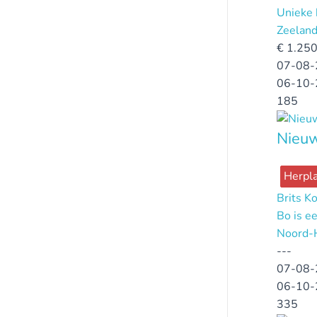
Unieke 
Zeelan
€
1.250
07-08-
06-10-
185
Nieuw
Herpla
Brits K
Bo is ee
Noord-
---
07-08-
06-10-
335