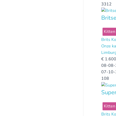
3312
Brit
Kitten
Brits K
Onze ka
Limbur
€
1.600
08-08-
07-10-
108
Super
Kitten
Brits K