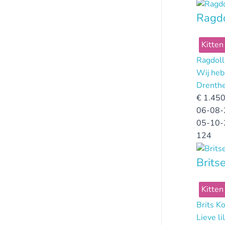
Ragdo
Kitten
Ragdoll
Wij heb
Drenth
€
1.450
06-08-
05-10-
124
Brits
Kitten
Brits K
Lieve l