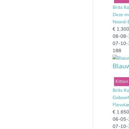
Brits K
Deze mo
Noord-
€
1.300
08-08-
07-10-
188
Blauw
Kitten
Brits K
Geboort
Flevola
€
1.650
06-05-
07-10-