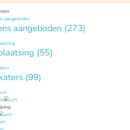
ieën
tens aangeboden
(273)
plaatsing
(55)
katers
(99)
ie
jving
st