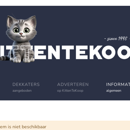
DEKKATERS
ADVERTEREN
INFORMAT
aangeboden
op KittenTeKoop
algemeen
schuwing
tem is niet beschikbaar