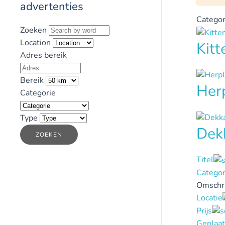
advertenties
Categor
Zoeken
Location
Kit
Adres bereik
Bereik
Her
Categorie
Type
Dek
ZOEKEN
Titel
Categor
Omschri
Locatie
Prijs
Geplaat