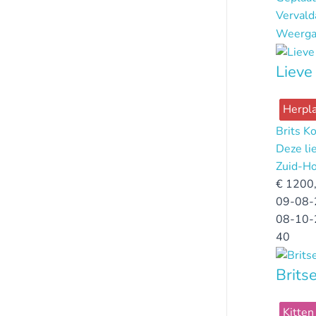
Verval
Weerga
Lieve
Herpla
Brits K
Deze li
Zuid-Ho
€
1200,
09-08-
08-10-
40
Brits
Kitten