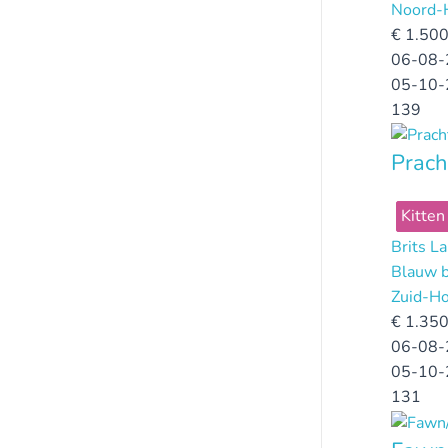
Noord-
€
1.500
06-08-
05-10-
139
Prach
Kitten
Brits L
Blauw b
Zuid-Ho
€
1.350
06-08-
05-10-
131