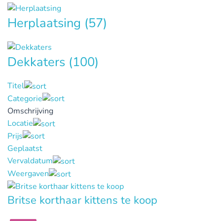
Herplaatsing
(57)
Dekkaters
(100)
Titel
Categorie
Omschrijving
Locatie
Prijs
Geplaatst
Vervaldatum
Weergaven
Britse korthaar kittens te koop