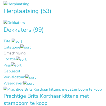
Herplaatsing
(53)
Dekkaters
(99)
Titel
Categorie
Omschrijving
Locatie
Prijs
Geplaatst
Vervaldatum
Weergaven
Prachtige Brits Korthaar kittens met
stamboom te koop