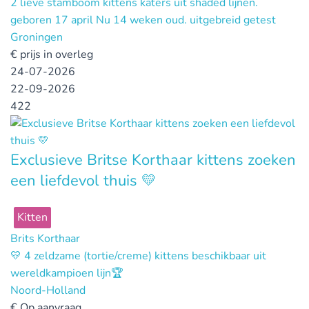
2 lieve stamboom kittens katers uit shaded lijnen.
geboren 17 april Nu 14 weken oud. uitgebreid getest
Groningen
€
prijs in overleg
24-07-2026
22-09-2026
422
Exclusieve Britse Korthaar kittens zoeken
een liefdevol thuis 💛
Kitten
Brits Korthaar
💛 4 zeldzame (tortie/creme) kittens beschikbaar uit
wereldkampioen lijn🏆
Noord-Holland
€
Op aanvraag