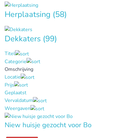
Herplaatsing
(58)
Dekkaters
(99)
Titel
Categorie
Omschrijving
Locatie
Prijs
Geplaatst
Vervaldatum
Weergaven
Niew huisje gezocht voor Bo