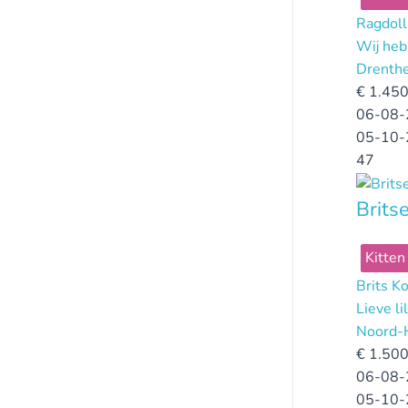
Ragdoll
Wij heb
Drenth
€
1.450
06-08-
05-10-
47
Brits
Kitten
Brits K
Lieve l
Noord-
€
1.500
06-08-
05-10-