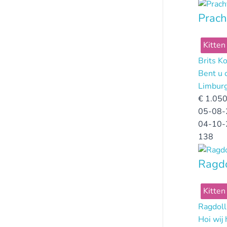
Prach
Kitten
Brits K
Bent u 
Limbur
€
1.050
05-08-
04-10-
138
Ragdo
Kitten
Ragdoll
Hoi wij