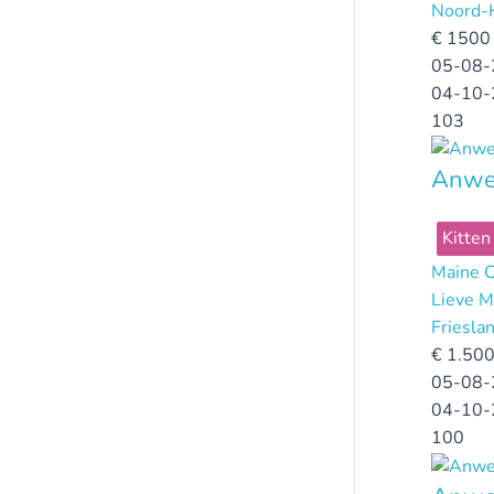
Noord-
€
1500 
05-08-
04-10-
103
Anwel
Kitten
Maine 
Lieve M
Friesla
€
1.500
05-08-
04-10-
100