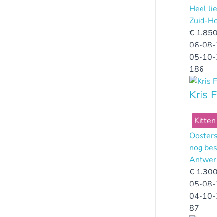
Heel li
Zuid-Ho
€
1.850
06-08-
05-10-
186
Kris F
Kitten
Oosters
nog bes
Antwer
€
1.300
05-08-
04-10-
87