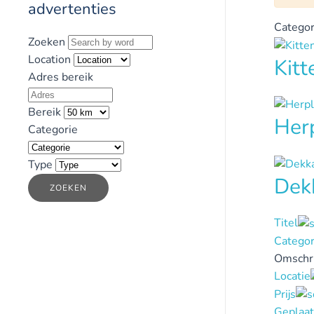
advertenties
Categor
Zoeken
Location
Kit
Adres bereik
Bereik
Her
Categorie
Type
Dek
ZOEKEN
Titel
Categor
Omschri
Locatie
Prijs
Geplaat