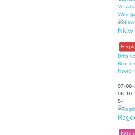
Verval
Weerga
Niew 
Herpla
Brits K
Bo is ee
Noord-
---
07-08-
06-10-
54
Ragdo
Kitten