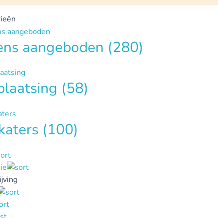
ieën
tens aangeboden
(280)
plaatsing
(58)
katers
(100)
ie
jving
st