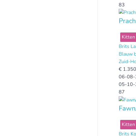
83
Prach
Kitten
Brits L
Blauw b
Zuid-Ho
€
1.350
06-08-
05-10-
87
Fawn/
Kitten
Brits K