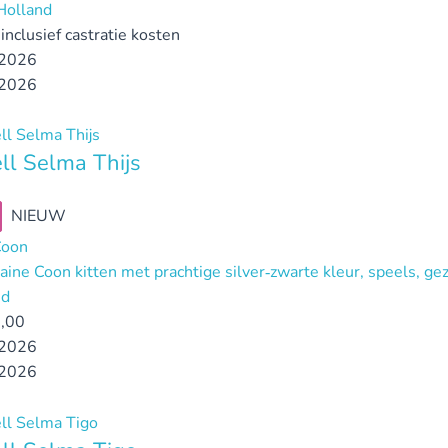
Holland
inclusief castratie kosten
2026
2026
l Selma Thijs
NIEUW
Coon
aine Coon kitten met prachtige silver‑zwarte kleur, speels, ge
nd
,00
2026
2026