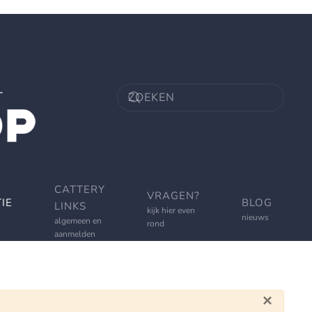
CATTERY
VRAGEN?
IE
BLOG
LINKS
kijk hier even
nieuws
algemeen en
rond
aanmelden
×