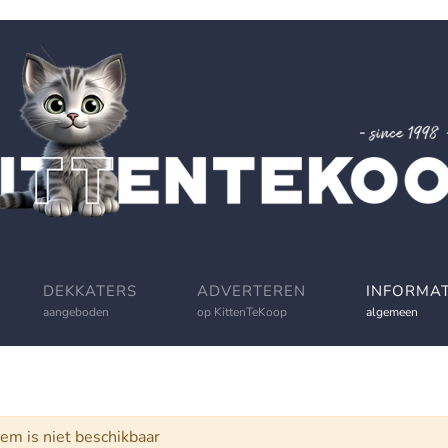
DEKKATERS
ADVERTEREN
INFORMAT
aangeboden
op KittenTeKoop
algemeen
schuwing
tem is niet beschikbaar