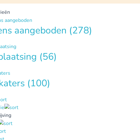
ieën
tens aangeboden
(278)
plaatsing
(56)
katers
(100)
ie
jving
st