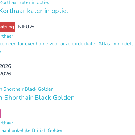
Korthaar kater in optie.
atsing
NIEUW
orthaar
en een for ever home voor onze ex dekkater Atlas. Inmiddels 
e
2026
2026
sh Shorthair Black Golden
orthaar
 aanhankelijke British Golden