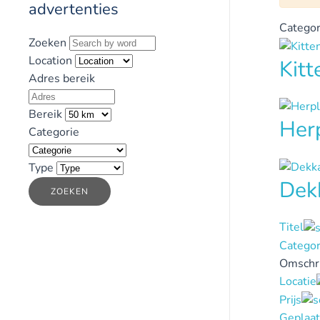
advertenties
Categor
Zoeken
Location
Kit
Adres bereik
Bereik
Her
Categorie
Type
Dek
ZOEKEN
Titel
Categor
Omschri
Locatie
Prijs
Geplaat