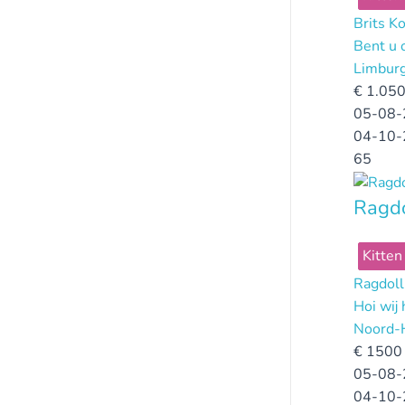
Brits K
Bent u 
Limbur
€
1.050
05-08-
04-10-
65
Ragdo
Kitten
Ragdoll
Hoi wij
Noord-
€
1500 
05-08-
04-10-