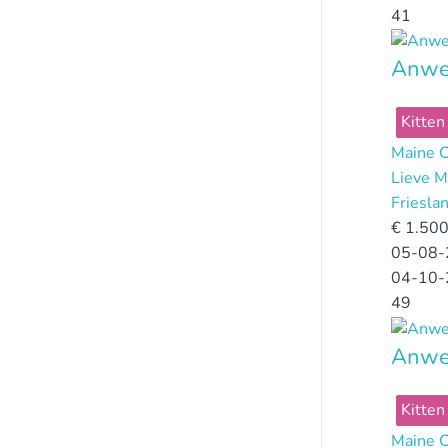
41
Anwel
Kitten
Maine 
Lieve M
Friesla
€
1.500
05-08-
04-10-
49
Anwe
Kitten
Maine 