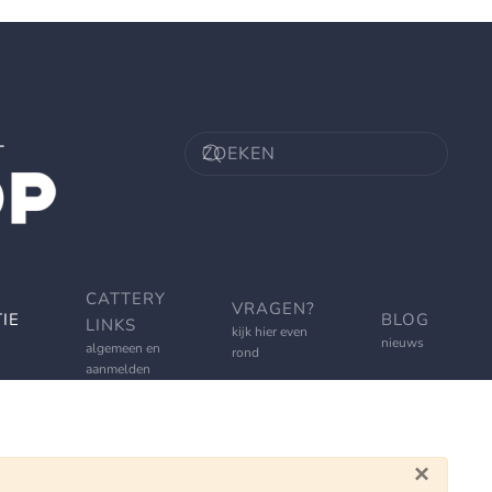
CATTERY
VRAGEN?
IE
BLOG
LINKS
kijk hier even
nieuws
algemeen en
rond
aanmelden
×