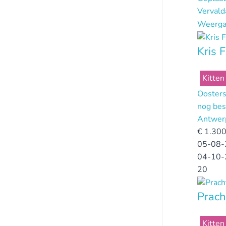
Verval
Weerga
Kris F
Kitten
Oosters
nog bes
Antwer
€
1.300
05-08-
04-10-
20
Prach
Kitten