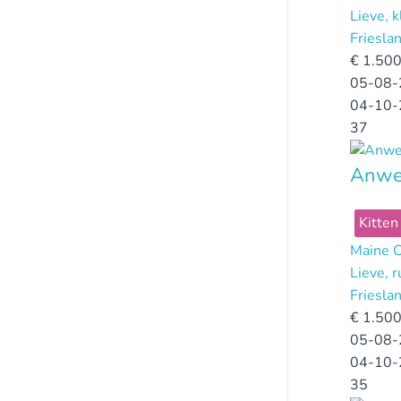
Lieve, k
Friesla
€
1.500
05-08-
04-10-
37
Anwe
Kitten
Maine 
Lieve, r
Friesla
€
1.500
05-08-
04-10-
35