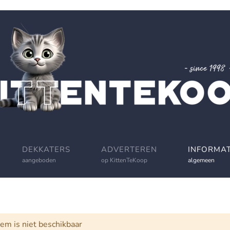
DEKKATERS
ADVERTEREN
INFORMAT
aangeboden
op KittenTeKoop
algemeen
schuwing
tem is niet beschikbaar