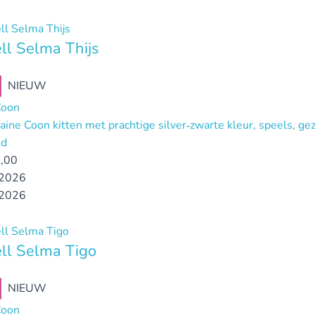
l Selma Thijs
NIEUW
Coon
aine Coon kitten met prachtige silver‑zwarte kleur, speels, ge
nd
,00
2026
2026
ll Selma Tigo
NIEUW
Coon