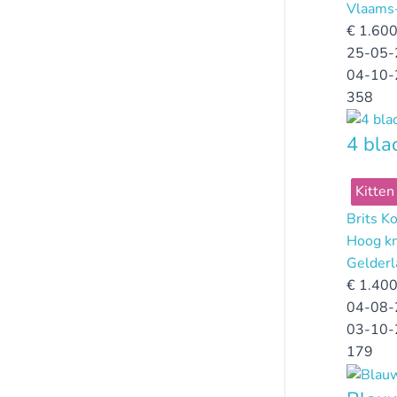
Vlaams
€
1.600
25-05-
04-10-
358
4 bla
Kitten
Brits K
Hoog kn
Gelderl
€
1.400
04-08-
03-10-
179