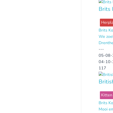
Brits 
Herpla
Brits K
We zoek
Drenth
---
05-08-
04-10-
117
Briti
Kitten
Brits K
Mooi en