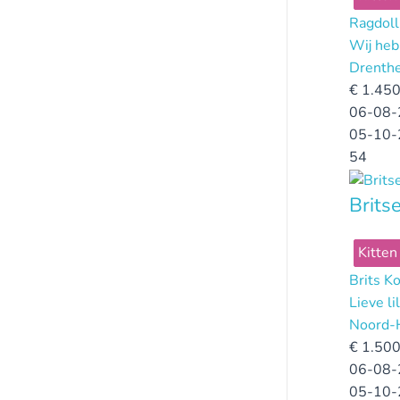
Ragdoll
Wij heb
Drenth
€
1.450
06-08-
05-10-
54
Brits
Kitten
Brits K
Lieve l
Noord-
€
1.500
06-08-
05-10-