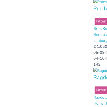
Prach
Kitten
Brits K
Bent u 
Limbur
€
1.050
05-08-
04-10-
143
Ragdo
Kitten
Ragdoll
Hoi wij