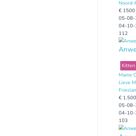
Noord-
€
1500 
05-08-
04-10-
112
Anwel
Kitten
Maine 
Lieve M
Friesla
€
1.500
05-08-
04-10-
103