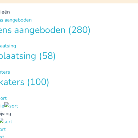
ieën
tens aangeboden
(280)
plaatsing
(58)
katers
(100)
ie
jving
st