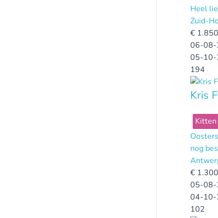
Heel li
Zuid-Ho
€
1.850
06-08-
05-10-
194
Kris F
Kitten
Oosters
nog bes
Antwer
€
1.300
05-08-
04-10-
102