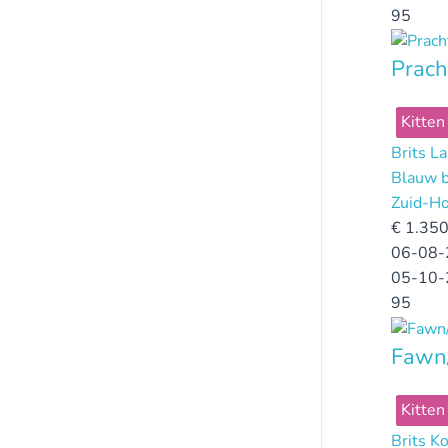
95
Prach
Kitten
Brits L
Blauw b
Zuid-Ho
€
1.350
06-08-
05-10-
95
Fawn/
Kitten
Brits K