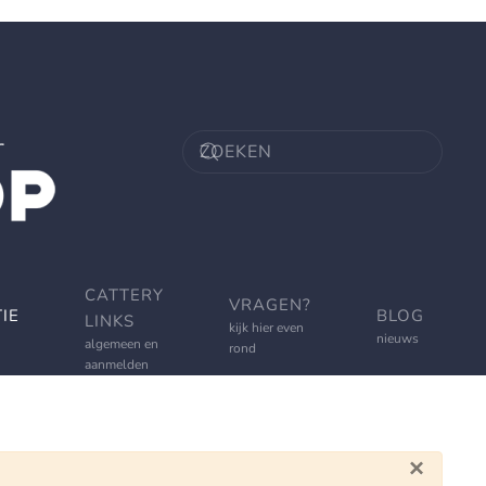
CATTERY
VRAGEN?
IE
BLOG
LINKS
kijk hier even
nieuws
algemeen en
rond
aanmelden
×