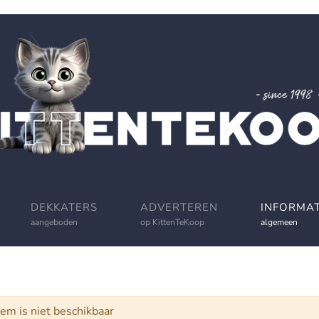
DEKKATERS
ADVERTEREN
INFORMAT
aangeboden
op KittenTeKoop
algemeen
schuwing
tem is niet beschikbaar