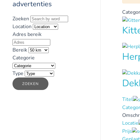
advertenties
Categor
Zoeken
Location
Kit
Adres bereik
Bereik
Her
Categorie
Type
Dek
ZOEKEN
Titel
Categor
Omschri
Locatie
Prijs
Geplaat