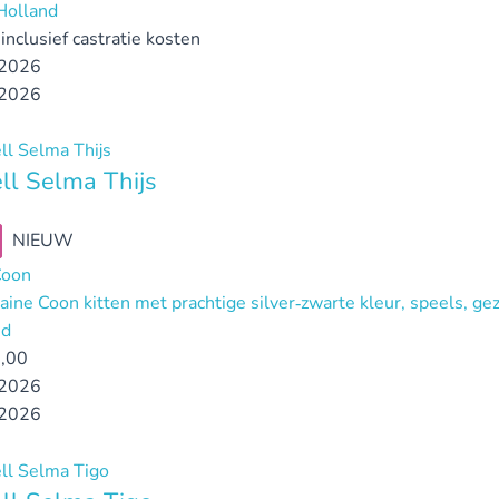
Holland
inclusief castratie kosten
2026
2026
l Selma Thijs
NIEUW
Coon
aine Coon kitten met prachtige silver‑zwarte kleur, speels, ge
nd
,00
2026
2026