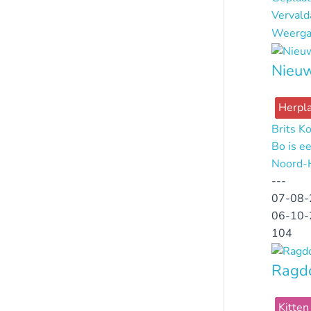
Verval
Weerga
Nieuw
Herpla
Brits K
Bo is ee
Noord-
---
07-08-
06-10-
104
Ragdo
Kitten