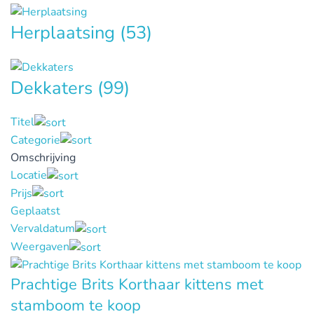
Herplaatsing
(53)
Dekkaters
(99)
Titel
Categorie
Omschrijving
Locatie
Prijs
Geplaatst
Vervaldatum
Weergaven
Prachtige Brits Korthaar kittens met
stamboom te koop