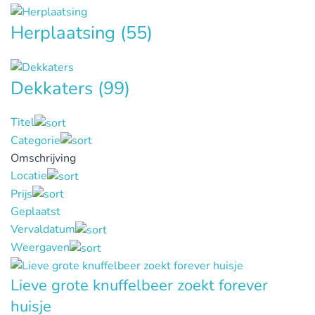
Herplaatsing
(55)
Dekkaters
(99)
Titel
Categorie
Omschrijving
Locatie
Prijs
Geplaatst
Vervaldatum
Weergaven
Lieve grote knuffelbeer zoekt forever
huisje