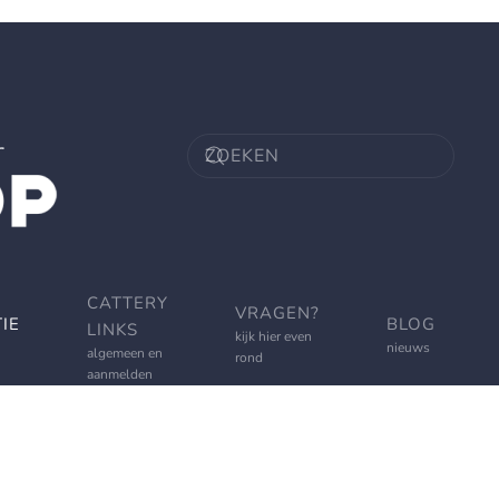
CATTERY
VRAGEN?
IE
BLOG
LINKS
kijk hier even
nieuws
algemeen en
rond
aanmelden