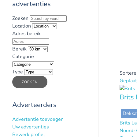
advertenties
Zoeken
Location
Adres bereik
Bereik
Categorie
Type
Sortere
Geplaat
ZOEKEN
Brits
Adverteerders
Dekka
Advertentie toevoegen
Brits L
Uw advertenties
Noord-
Bewerk profiel