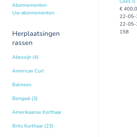
Cees is
Abonnementen
€
400,
Uw abonnementen
22-05-
22-05-
158
Herplaatsingen
rassen
Abessijn
(4)
American Curl
Balinees
Bengaal
(3)
Amerikaanse Korthaar
Brits Korthaar
(23)