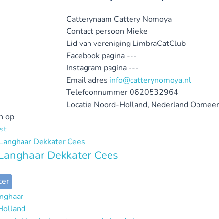
Catterynaam
Cattery Nomoya
Contact persoon
Mieke
Lid van vereniging
LimbraCatClub
Facebook pagina
---
Instagram pagina
---
Email adres
info@catterynomoya.nl
Telefoonnummer
0620532964
Locatie
Noord-Holland, Nederland
Opmeer
n op
st
 Langhaar Dekkater Cees
ter
anghaar
Holland