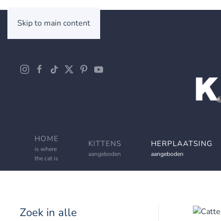
Skip to main content
HOME
KITTENS
HERPLAATSING
is where
aangeboden
aangeboden
the cat is
Zoek in alle