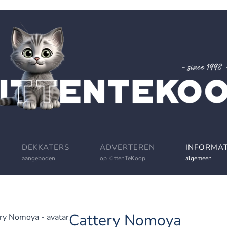
DEKKATERS
ADVERTEREN
INFORMAT
aangeboden
op KittenTeKoop
algemeen
Cattery Nomoya