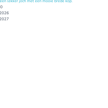
 een lekker joch met een mooie brede kop.
00
2026
2027