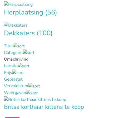
Herplaatsing
(56)
Dekkaters
(100)
Titel
Categorie
Omschrijving
Locatie
Prijs
Geplaatst
Vervaldatum
Weergaven
Britse korthaar kittens te koop