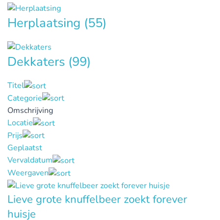
Herplaatsing
(55)
Dekkaters
(99)
Titel
Categorie
Omschrijving
Locatie
Prijs
Geplaatst
Vervaldatum
Weergaven
Lieve grote knuffelbeer zoekt forever
huisje