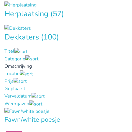
Herplaatsing
(57)
Dekkaters
(100)
Titel
Categorie
Omschrijving
Locatie
Prijs
Geplaatst
Vervaldatum
Weergaven
Fawn/white poesje