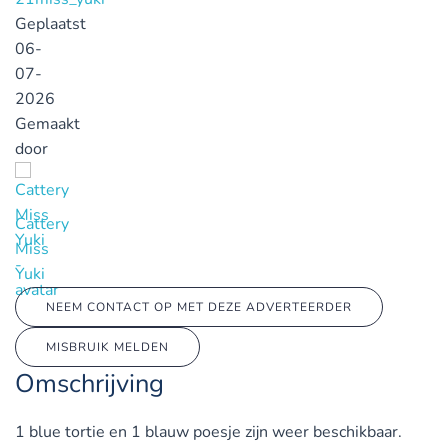
Geplaatst
06-
07-
2026
Gemaakt
door
Cattery
Miss
Yuki
NEEM CONTACT OP MET DEZE ADVERTEERDER
MISBRUIK MELDEN
Omschrijving
1 blue tortie en 1 blauw poesje zijn weer beschikbaar.