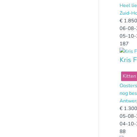
Heel li
Zuid-Ho
€
1.850
06-08-
05-10-
187
Kris F
Kitten
Oosters
nog bes
Antwer
€
1.300
05-08-
04-10-
88