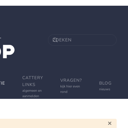
CATTERY
VRAGEN?
IE
BLOG
LINKS
kijk hier even
nieuws
algemeen en
rond
aanmelden
×