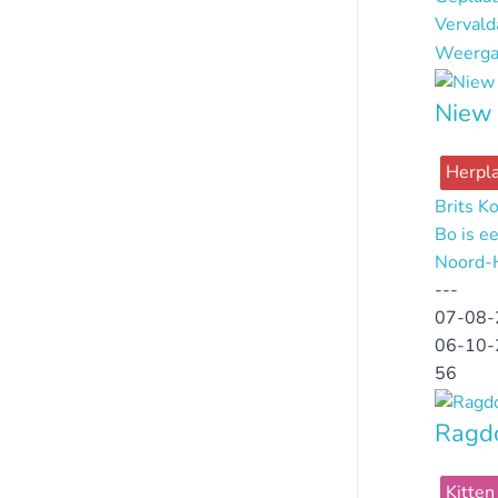
Verval
Weerga
Niew 
Herpla
Brits K
Bo is ee
Noord-
---
07-08-
06-10-
56
Ragdo
Kitten