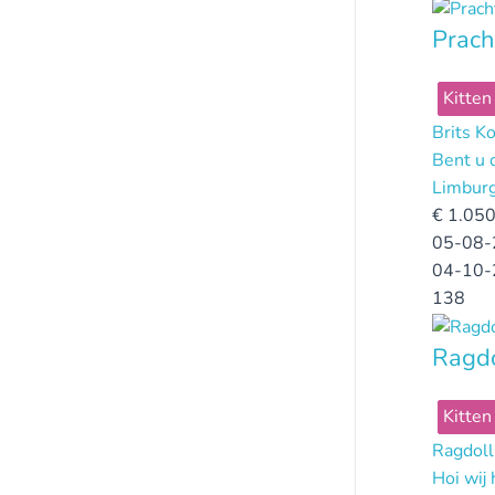
Prach
Kitten
Brits K
Bent u 
Limbur
€
1.050
05-08-
04-10-
138
Ragdo
Kitten
Ragdoll
Hoi wij