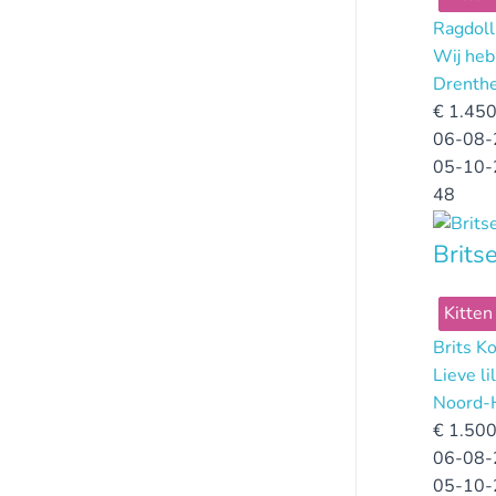
Ragdoll
Wij heb
Drenth
€
1.450
06-08-
05-10-
48
Brits
Kitten
Brits K
Lieve l
Noord-
€
1.500
06-08-
05-10-