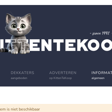
DEKKATERS
ADVERTEREN
INFORMAT
aangeboden
op KittenTeKoop
algemeen
schuwing
tem is niet beschikbaar