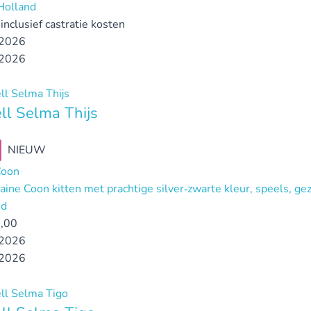
Holland
inclusief castratie kosten
2026
2026
l Selma Thijs
NIEUW
Coon
aine Coon kitten met prachtige silver‑zwarte kleur, speels, ge
nd
,00
2026
2026