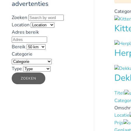
advertenties
Categor
Zoeken
Location
Kit
Adres bereik
Bereik
Her
Categorie
Type
Dek
ZOEKEN
Titel
Categor
Omschri
Locatie
Prijs
Geplaat