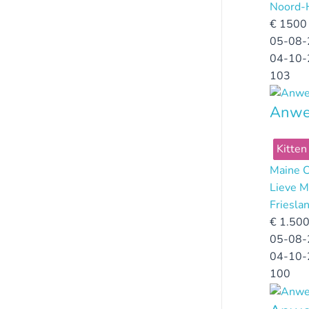
Noord-
€
1500 
05-08-
04-10-
103
Anwel
Kitten
Maine 
Lieve M
Friesla
€
1.500
05-08-
04-10-
100