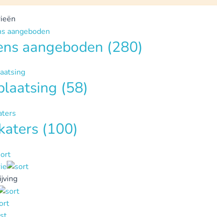
ieën
tens aangeboden
(280)
plaatsing
(58)
katers
(100)
ie
jving
st