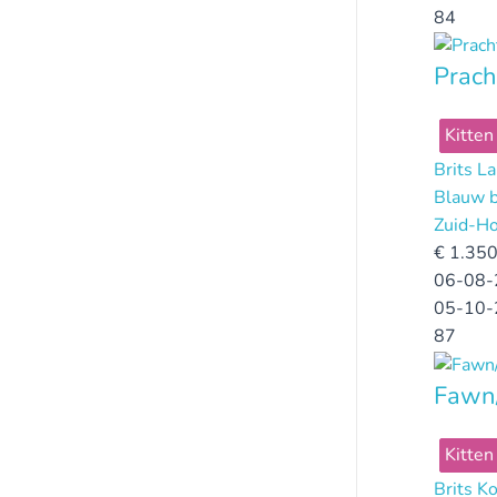
84
Prach
Kitten
Brits L
Blauw b
Zuid-Ho
€
1.350
06-08-
05-10-
87
Fawn/
Kitten
Brits K