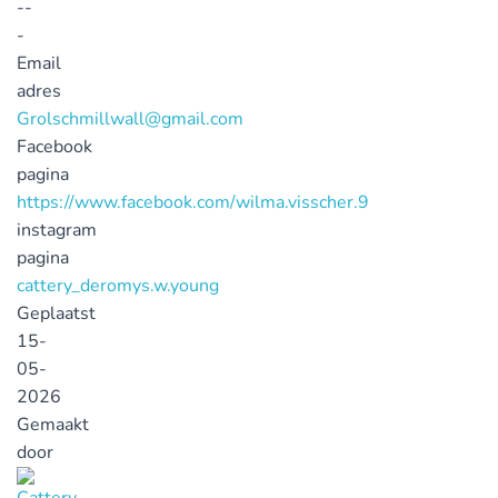
--
-
Email
adres
Grolschmillwall@gmail.com
Facebook
pagina
https://www.facebook.com/wilma.visscher.9
instagram
pagina
cattery_deromys.w.young
Geplaatst
15-
05-
2026
Gemaakt
door