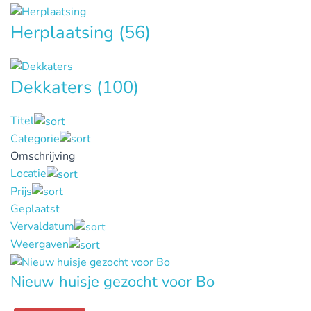
Herplaatsing
(56)
Dekkaters
(100)
Titel
Categorie
Omschrijving
Locatie
Prijs
Geplaatst
Vervaldatum
Weergaven
Nieuw huisje gezocht voor Bo