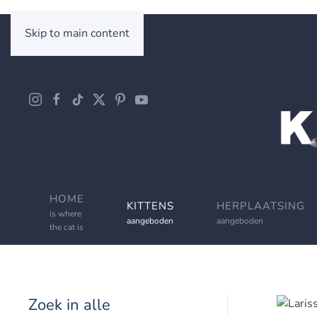
Skip to main content
HOME
KITTENS
HERPLAATSING
is where
aangeboden
aangeboden
the cat is
Zoek in alle