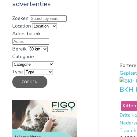
advertenties
Zoeken
Location
Adres bereik
Bereik
Categorie
Sortere
Type
Geplaat
ZOEKEN
BKH 
Kitten
Brits K
Neders
Traumha