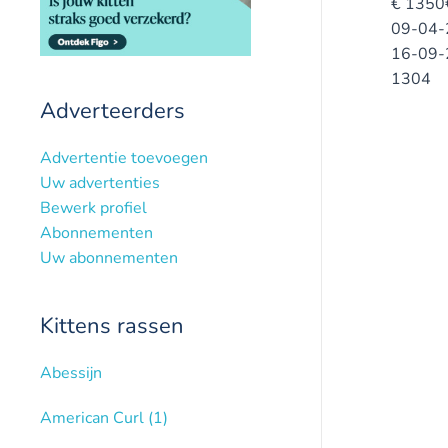
€
1350
09-04-
16-09-
1304
Adverteerders
Advertentie toevoegen
Uw advertenties
Bewerk profiel
Abonnementen
Uw abonnementen
Kittens rassen
Abessijn
American Curl
(1)