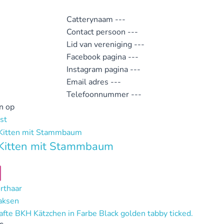
Catterynaam
---
Contact persoon
---
Lid van vereniging
---
Facebook pagina
---
Instagram pagina
---
Email adres
---
Telefoonnummer
---
n op
st
Kitten mit Stammbaum
orthaar
aksen
fte BKH Kätzchen in Farbe Black golden tabby ticked.