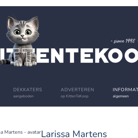
DEKKATERS
ADVERTEREN
INFORMAT
aangeboden
op KittenTeKoop
algemeen
Larissa Martens