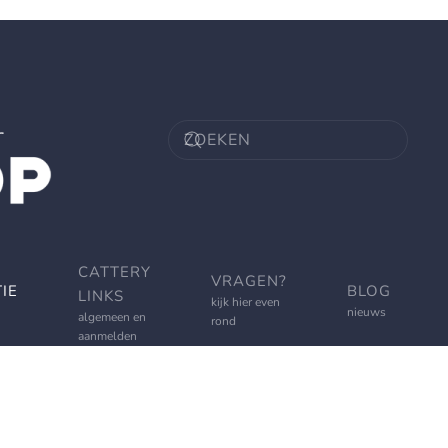
CATTERY
VRAGEN?
IE
BLOG
LINKS
kijk hier even
nieuws
algemeen en
rond
aanmelden