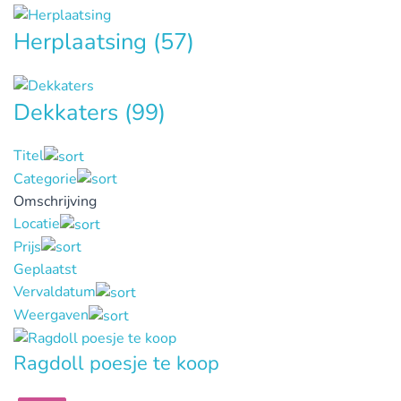
Herplaatsing
(57)
Dekkaters
(99)
Titel
Categorie
Omschrijving
Locatie
Prijs
Geplaatst
Vervaldatum
Weergaven
Ragdoll poesje te koop