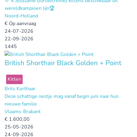
💛 4 zeldzame (tortie/creme) kittens beschikbaar uit
wereldkampioen lijn🏆
Noord-Holland
€
Op aanvraag
24-07-2026
22-09-2026
1445
British Shorthair Black Golden + Point
Kitten
Brits Korthaar
Deze schattige nestje mag vanaf begin juni naar hun
nieuwe familie
Vlaams-Brabant
€
1.600,00
25-05-2026
24-09-2026