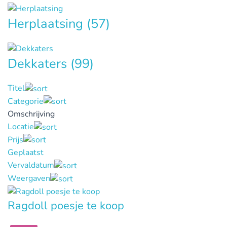
Herplaatsing
(57)
Dekkaters
(99)
Titel
Categorie
Omschrijving
Locatie
Prijs
Geplaatst
Vervaldatum
Weergaven
Ragdoll poesje te koop