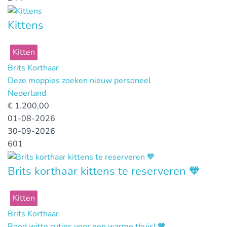
Kittens
Kitten
Brits Korthaar
Deze moppies zoeken nieuw personeel
Nederland
€
1.200,00
01-08-2026
30-09-2026
601
Brits korthaar kittens te reserveren 🧡
Kitten
Brits Korthaar
Rood witte cuties voor een warme thuis! 🧡