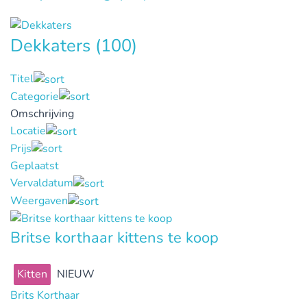
Dekkaters
(100)
Titel
Categorie
Omschrijving
Locatie
Prijs
Geplaatst
Vervaldatum
Weergaven
Britse korthaar kittens te koop
Kitten
NIEUW
Brits Korthaar