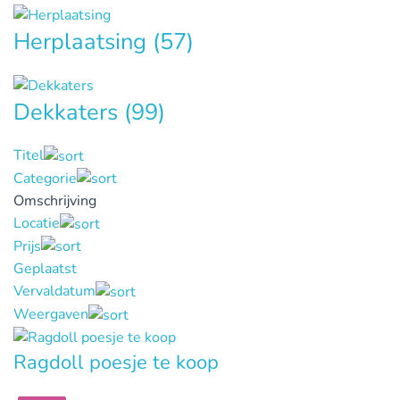
Herplaatsing
(57)
Dekkaters
(99)
Titel
Categorie
Omschrijving
Locatie
Prijs
Geplaatst
Vervaldatum
Weergaven
Ragdoll poesje te koop