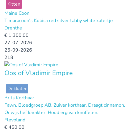
Kitten
Maine Coon
Timaracoon’s Kubica red silver tabby white katertje
Drenthe
€
1.300,00
27-07-2026
25-09-2026
218
Oos of Vladimir Empire
Dekkater
Brits Korthaar
Fawn, Bloedgroep AB, Zuiver korthaar. Draagt cinnamon.
Onwijs lief karakter! Houd erg van knuffelen.
Flevoland
€
450,00