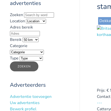
advertenties
sta
Zoeken
Dekka
Location
Adres bereik
Bereik
Categorie
Type
ZOEKEN
Adverteerders
Prijs:
€
Advertentie toevoegen
Contact
Uw advertenties
---
Bewerk profiel
Catter