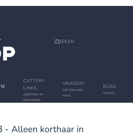
CATTERY
VRAGEN?
IE
BLOG
LINKS
kijk hier even
nieuws
algemeen en
rond
aanmelden
3 - Alleen korthaar in