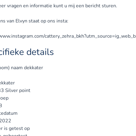
er vragen en informatie kunt u mij een bericht sturen.
ns van Elvyn staat op ons insta:
//www.instagram.com/cattery_zehra_bkh?utm_source=ig_we
ifieke details
oom) naam dekkater
ekkater
3 Silver point
roep
B
tedatum
2022
r is getest op
v, gehoortest