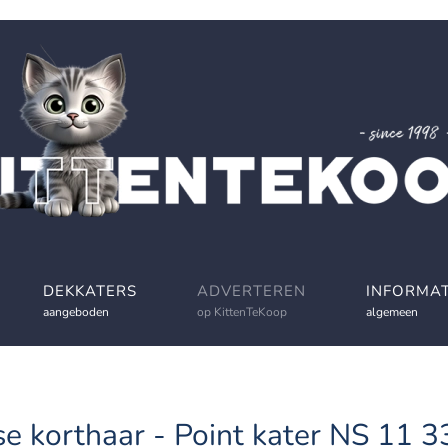
DEKKATERS
ADVERTEREN
INFORMAT
aangeboden
op KittenTeKoop
algemeen
se korthaar - Point kater NS 11 3