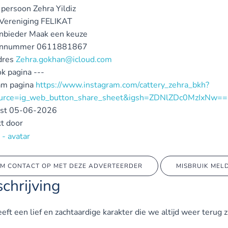
 persoon
Zehra Yildiz
 Vereniging
FELIKAT
nbieder
Maak een keuze
onnummer
0611881867
dres
Zehra.gokhan@icloud.com
k pagina
---
am pagina
https://www.instagram.com/cattery_zehra_bkh?
urce=ig_web_button_share_sheet&igsh=ZDNlZDc0MzIxNw==
st
05-06-2026
t door
M CONTACT OP MET DEZE ADVERTEERDER
MISBRUIK MEL
chrijving
eft een lief en zachtaardige karakter die we altijd weer terug zi