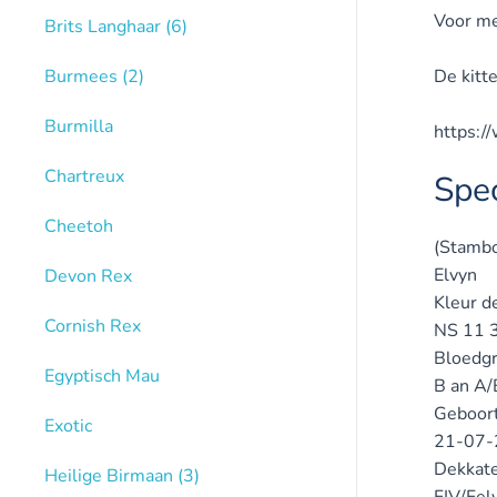
Voor me
Brits Langhaar
(6)
De kitte
Burmees
(2)
Burmilla
https:
Chartreux
Spec
Cheetoh
(Stamb
Elvyn
Devon Rex
Kleur d
Cornish Rex
NS 11 3
Bloedg
Egyptisch Mau
B an A/
Geboor
Exotic
21-07-
Dekkate
Heilige Birmaan
(3)
FIV/Fel