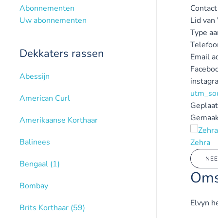
Abonnementen
Contact
Uw abonnementen
Lid van
Type aa
Telefo
Dekkaters rassen
Email a
Faceboo
Abessijn
instagr
utm_so
American Curl
Geplaat
Gemaak
Amerikaanse Korthaar
Balinees
Zehra
NEE
Bengaal
(1)
Oms
Bombay
Elvyn he
Brits Korthaar
(59)