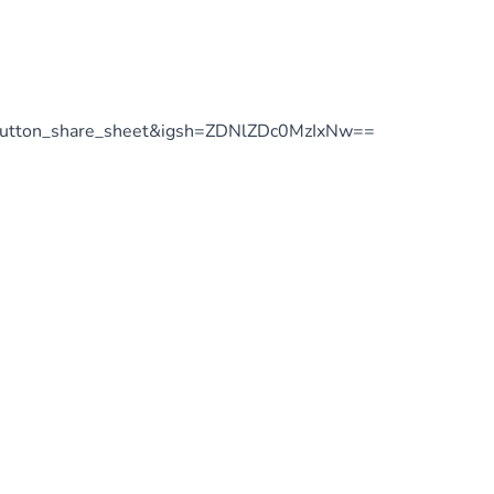
b_button_share_sheet&igsh=ZDNlZDc0MzIxNw==