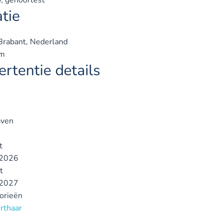
tie
rabant, Nederland
em
rtentie details
ven
t
2026
t
2027
gorieën
orthaar