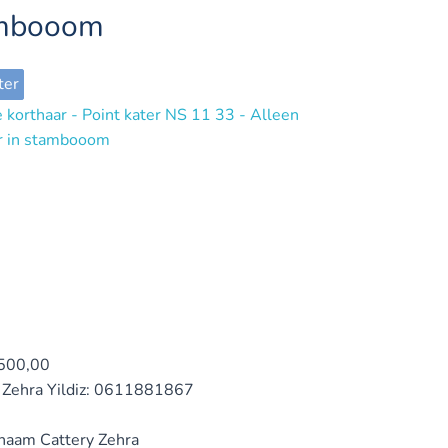
mbooom
ter
500,00
Zehra Yildiz: 0611881867
ynaam
Cattery Zehra