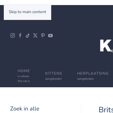
Skip to main content
HOME
KITTENS
HERPLAATSING
is where
aangeboden
aangeboden
the cat is
Brit
Zoek in alle