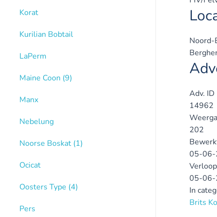
Loca
Korat
Kurilian Bobtail
Noord-B
Bergh
LaPerm
Adve
Maine Coon
(9)
Adv. ID
Manx
14962
Weerga
Nebelung
202
Bewerk
Noorse Boskat
(1)
05-06-
Ocicat
Verloop
05-06-
Oosters Type
(4)
In cate
Brits K
Pers