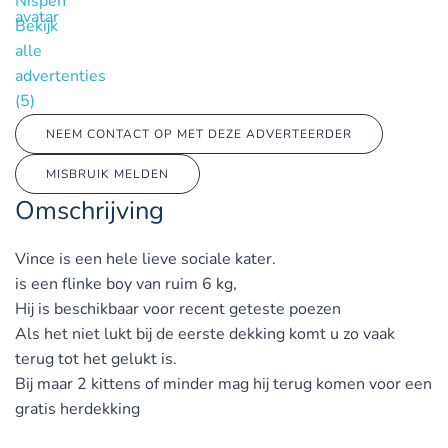
Nispen
Bekijk
alle
advertenties
(5)
NEEM CONTACT OP MET DEZE ADVERTEERDER
MISBRUIK MELDEN
Omschrijving
Vince is een hele lieve sociale kater.
is een flinke boy van ruim 6 kg,
Hij is beschikbaar voor recent geteste poezen
Als het niet lukt bij de eerste dekking komt u zo vaak
terug tot het gelukt is.
Bij maar 2 kittens of minder mag hij terug komen voor een
gratis herdekking