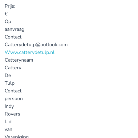
Prijs:
€
Op
aanvraag
Contact
Catterydetulp@outlook.com
Www.catterydetulp.nl
Catterynaam
Cattery
De
Tulp
Contact
persoon
Indy
Rovers
Lid
van
Vereniging