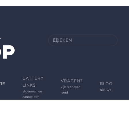
CATTERY
VRAGEN?
IE
BLOG
LINKS
kijk hier even
nieuws
algemeen en
rond
aanmelden