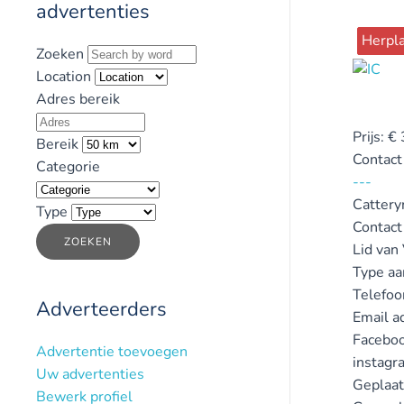
advertenties
Herpla
Zoeken
Location
Adres bereik
Prijs:
€
Bereik
Contact
Categorie
---
Catter
Type
Contact
ZOEKEN
Lid van
Type aa
Telefo
Adverteerders
Email a
Faceboo
Advertentie toevoegen
instagr
Uw advertenties
Geplaat
Bewerk profiel