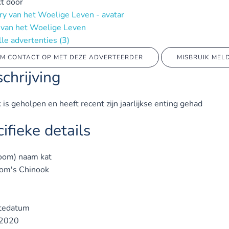
t door
 van het Woelige Leven
alle advertenties
(3)
M CONTACT OP MET DEZE ADVERTEERDER
MISBRUIK MEL
chrijving
is geholpen en heeft recent zijn jaarlijkse enting gehad
ifieke details
oom) naam kat
om's Chinook
tedatum
2020