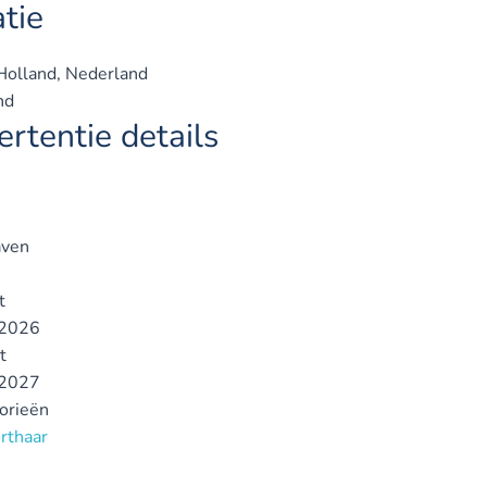
tie
olland, Nederland
nd
rtentie details
ven
t
2026
t
2027
gorieën
orthaar