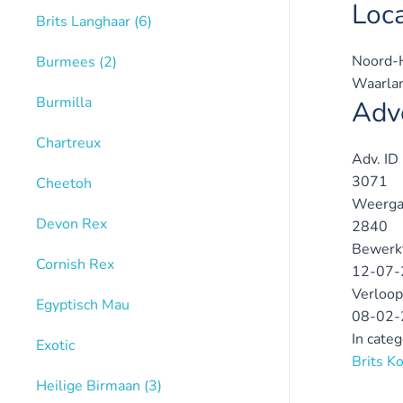
Loca
Brits Langhaar
(6)
Noord-H
Burmees
(2)
Waarla
Burmilla
Adve
Chartreux
Adv. ID
3071
Cheetoh
Weerga
Devon Rex
2840
Bewerk
Cornish Rex
12-07-
Verloop
Egyptisch Mau
08-02-
In cate
Exotic
Brits K
Heilige Birmaan
(3)