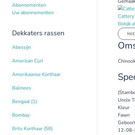
Gemaak
Abonnementen
Uw abonnementen
Cattery
Bekijk 
Dekkaters rassen
NEE
Oms
Abessijn
American Curl
Chinook 
Spec
Amerikaanse Korthaar
Balinees
(Stamb
Uncle T
Bengaal
(1)
Kleur
Bombay
Fawn
Geboor
Brits Korthaar
(58)
12-08-