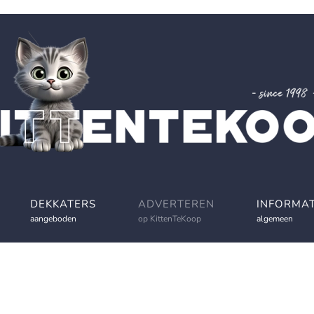
DEKKATERS
ADVERTEREN
INFORMAT
aangeboden
op KittenTeKoop
algemeen