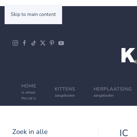
Skip to main content
HOME
KITTENS
HERPLAATSING
is where
aangeboden
aangeboden
the cat is
IC
Zoek in alle