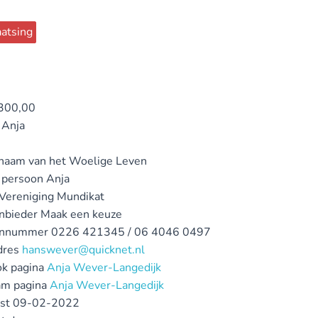
atsing
300,00
Anja
ynaam
van het Woelige Leven
 persoon
Anja
 Vereniging
Mundikat
nbieder
Maak een keuze
onnummer
0226 421345 / 06 4046 0497
dres
hanswever@quicknet.nl
k pagina
Anja Wever-Langedijk
am pagina
Anja Wever-Langedijk
st
09-02-2022