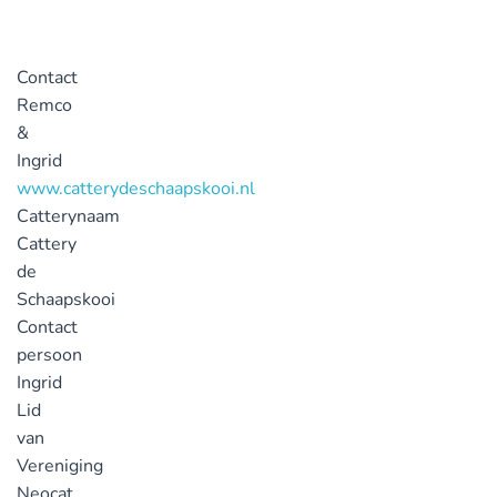
Contact
Remco
&
Ingrid
www.catterydeschaapskooi.nl
Catterynaam
Cattery
de
Schaapskooi
Contact
persoon
Ingrid
Lid
van
Vereniging
Neocat