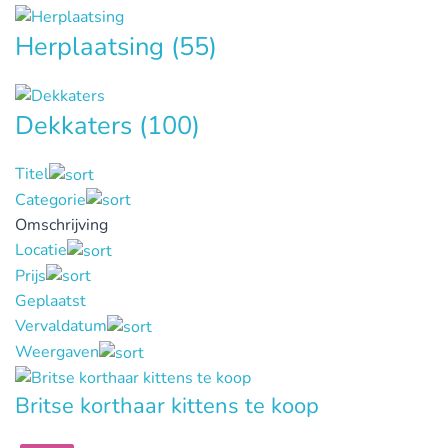
Herplaatsing
(55)
Dekkaters
(100)
Titel
Categorie
Omschrijving
Locatie
Prijs
Geplaatst
Vervaldatum
Weergaven
Britse korthaar kittens te koop