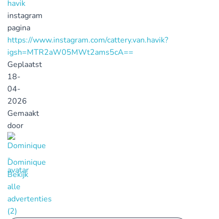
havik
instagram
pagina
https://www.instagram.com/cattery.van.havik?
igsh=MTR2aW05MWt2ams5cA==
Geplaatst
18-
04-
2026
Gemaakt
door
Dominique
Bekijk
alle
advertenties
(2)