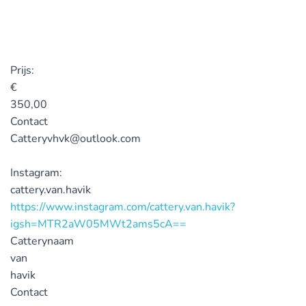
Prijs:
€
350,00
Contact
Catteryvhvk@outlook.com
Instagram:
cattery.van.havik
https://www.instagram.com/cattery.van.havik?
igsh=MTR2aW05MWt2ams5cA==
Catterynaam
van
havik
Contact